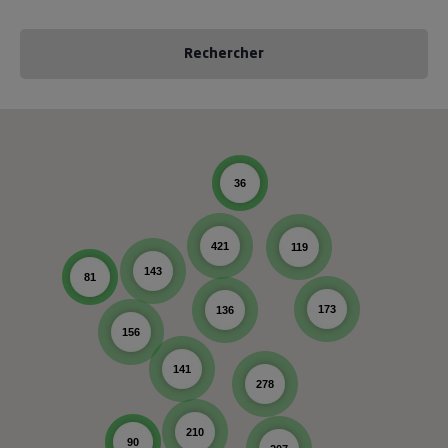
Rechercher
36
421
119
143
81
173
136
156
141
278
210
90