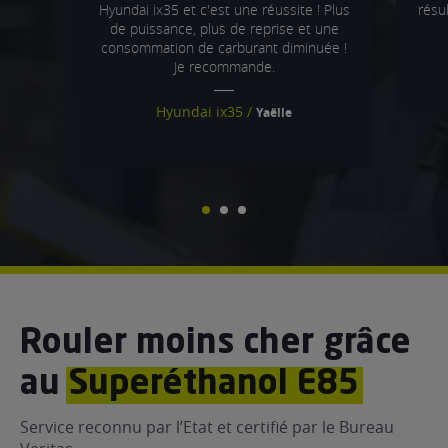
Hyundai ix35 et c'est une réussite ! Plus
résul
de puissance, plus de reprise et une
consommation de carburant diminuée !
Je recommande.
Hyundai ix35 /
Yaëlle
Rouler moins cher grâce
au
Superéthanol E85
Service reconnu par l’Etat et certifié par le Bureau