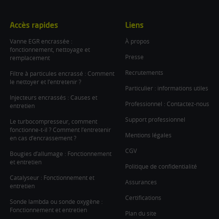
facebook
twitter
instagram
linkedin
youtube
Accès rapides
Liens
Vanne EGR encrassée :
À propos
fonctionnement, nettoyage et
Presse
remplacement
Recrutements
Filtre à particules encrassé : Comment
le nettoyer et l’entretenir ?
Particulier : informations utiles
Injecteurs encrassés : Causes et
Professionnel : Contactez-nous
entretien
Support professionnel
Le turbocompresseur, comment
fonctionne-t-il ? Comment l’entretenir
Mentions légales
en cas d’encrassement ?
CGV
Bougies d’allumage : Fonctionnement
et entretien
Politique de confidentialité
Catalyseur : Fonctionnement et
Assurances
entretien
Certifications
Sonde lambda ou sonde oxygène :
Fonctionnement et entretien
Plan du site