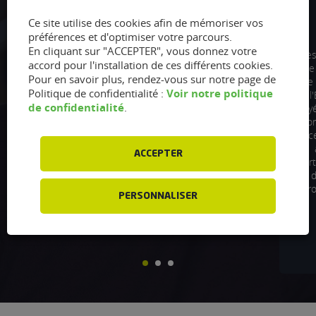
5/5
Ce site utilise des cookies afin de mémoriser vos
préférences et d'optimiser votre parcours.
En cliquant sur "ACCEPTER", vous donnez votre
Pose boitier flex fuel sur mon Dacia
Très
accord pour l'installation de ces différents cookies.
Dokker par Speedy depuis 7 mois aucun
Une 
Pour en savoir plus, rendez-vous sur notre page de
problème aucun changement de
vill
Voir notre politique
Politique de confidentialité :
comportement du moteur. Économies
de l'
de confidentialité
.
réelles à la pompe. Le boitier est discret
payé
et le changement de carte grise est très
Bon
facile sur le site du gouvernement. Je
c
suis vraiment satisfait et je ne regrette
ACCEPTER
pas mon investissement.
part
de d
fr
Dacia Dokker /
Paul
PERSONNALISER