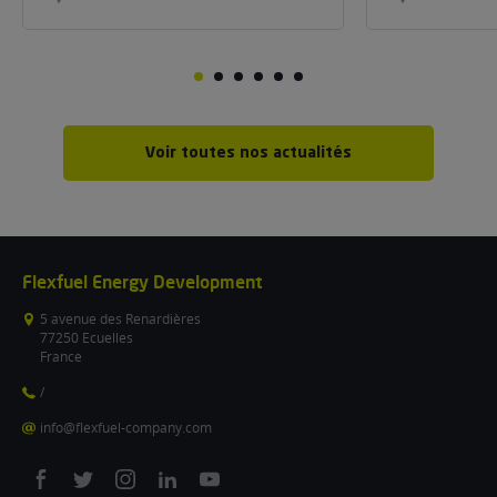
Voir toutes nos actualités
Flexfuel Energy Development
5 avenue des Renardières
77250 Ecuelles
France
/
info@flexfuel-company.com
On
On
On
On
On