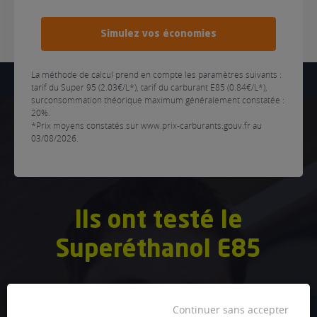
Simulez vos économies
La méthode de calcul prend en compte les paramètres suivants :
tarif du Super 95 (2.03€/L*), tarif du carburant E85 (0.84€/L*),
surconsommation théorique maximum généralement constatée :
20%.
*Prix moyens constatés sur www.prix-carburants.gouv.fr au
03/08/2026.
Ils ont testé le
Superéthanol E85
Continuer sans accepter