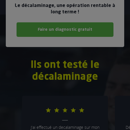
Le décalaminage, une opération rentable à
long terme !
Faire un diagnostic gratuit
Ils ont testé le
décalaminage
5/5
J'ai effectué un decalaminage sur mon
Dé