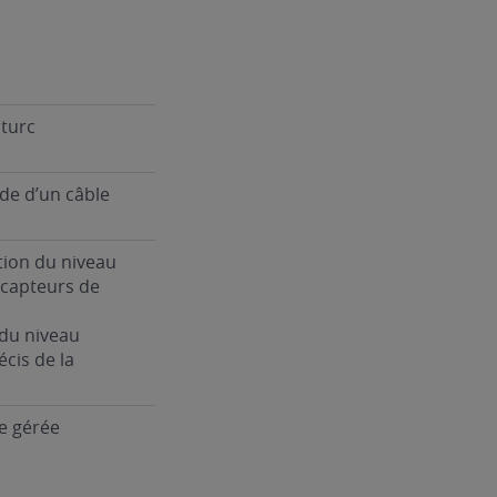
 turc
ide d’un câble
tion du niveau
 capteurs de
 du niveau
écis de la
e gérée