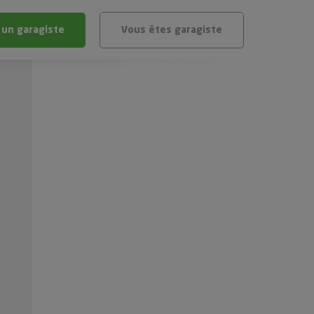
 un garagiste
Vous êtes garagiste
BLÈME
ÉHICULE
VÉHICULE ?
IGIBLE ?
stic gratuit
té de mon véhicule