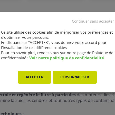
3 EN 1
Continuer sans accepter
stème d’injection
Ce site utilise des cookies afin de mémoriser vos préférences et
ttoie le système d’injection
des dépôts et des résidus de
d'optimiser votre parcours.
icule avec des additifs spécifiques. Cela évite les grippages 
En cliquant sur "ACCEPTER", vous donnez votre accord pour
l'installation de ces différents cookies.
Pour en savoir plus, rendez-vous sur notre page de Politique de
Voir notre politique de confidentialité
confidentialité :
.
ystème d’admission d’air
ttoie le collecteur d’admission
par pulvérisation (technol
additif
directement dans la prise d’air du véhicule
, élimin
ACCEPTER
PERSONNALISER
AP
toie et regénère le filtre à particules
des moteurs diesel g
limine la suie, les cendres et tout autres types de contamina
techniques :