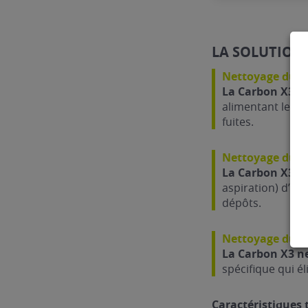
LA SOLUTION 
Nettoyage du sy
La Carbon X3 ne
alimentant le véh
fuites.
Nettoyage du s
La Carbon X3 ne
aspiration) d’un 
dépôts.
Nettoyage du F
La Carbon X3 net
spécifique qui é
Caractéristiques 