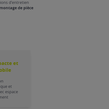
ions d’entretien
émontage de pièce
acte et
bile
on
que et
vec espace
ment