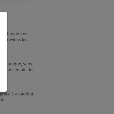
 combustion en
et préviens les
ogie unique, sans
ant l’ensemble des
râce à un additif
nts.