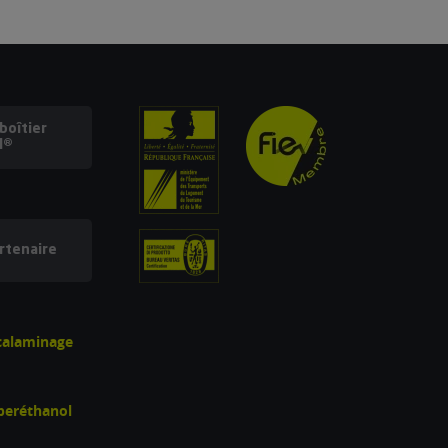
oîtier
l®
rtenaire
écalaminage
uperéthanol