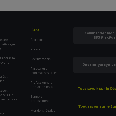
Liens
Commander mon b
E85 FlexFue
ssée :
À propos
 nettoyage
t
Presse
es encrassé :
Recrutements
oyer et
Devenir garage pa
Particulier :
informations utiles
ssés :
ien
Professionnel :
Contactez-nous
Tout savoir sur le D
sseur,
ne-t-il ?
Support
tenir en cas
professionnel
?
Tout savoir sur le S
Mentions légales
age :