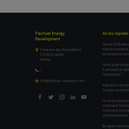
Flexfuel Energy
Accès rapides
Development
Vanne EGR encra
fonctionnement,
5 avenue des Renardières
et remplacemen
77250 Ecuelles
France
Filtre à particul
Comment le nett
/
l’entretenir ?
info@flexfuel-company.com
Injecteurs encra
Causes et entret
On
On
On
On
On
Le turbocompre
comment fonction
facebook
twitter
instagram
linkedin
youtube
Comment l’entre
d’encrassement 
Bougies d’allum