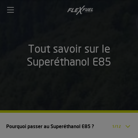
FlexFuel
Méga
menu
Tout savoir sur le
Superéthanol E85
nomique
el
 garagiste
iser du carburant avec votre flotte
ur le Décalaminage
 garagiste
Pourquoi passer au Superéthanol E85 ?
1/12