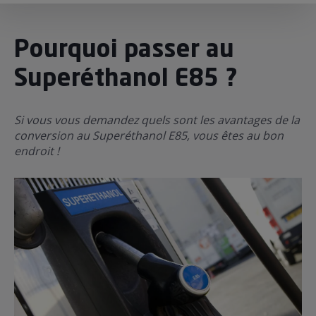
ur le Superéthanol
OBLÈME
85
VÉHICULE ?
Pourquoi passer au
Superéthanol E85 ?
nostic gratuit
ÉHICULE
LIGIBLE ?
Si vous vous demandez quels sont les avantages de la
conversion au Superéthanol E85, vous êtes au bon
endroit !
tibilité de mon
cule
 garagiste