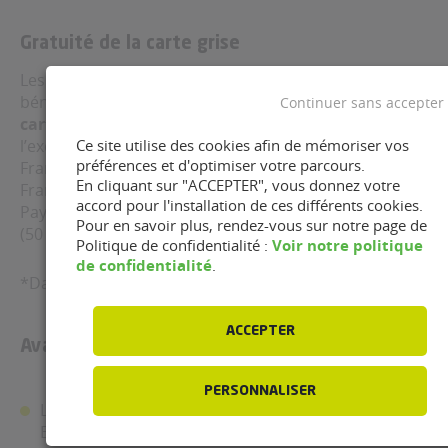
Gratuité de la carte grise
Les véhicules fonctionnant au Superéthanol E85
bénéficient de plusieurs avantages, notamment de la
Continuer sans accepter
carte grise gratuite*
dans toutes les régions, à
l’exception de la région : Bretagne, Bourgogne-
Ce site utilise des cookies afin de mémoriser vos
préférences et d'optimiser votre parcours.
Franche-Comté, Centre-Val-de-Loire, Grand Est, Ile-de-
En cliquant sur "ACCEPTER", vous donnez votre
France, Normandie, Nouvelle Aquitaine, Occitanie et
accord pour l'installation de ces différents cookies.
Pays de la Loire (où elle est payante), Hauts-de-France
Pour en savoir plus, rendez-vous sur notre page de
(50 % de réduction).
Voir notre politique
Politique de confidentialité :
de confidentialité
.
*Dans la limite de 750 €
ACCEPTER
Avantages pour les entreprises
PERSONNALISER
La TVA est récupérable à 80 % sur le Superéthanol
E85.