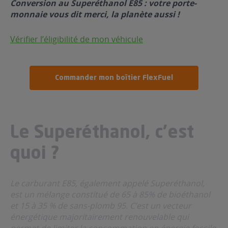
Conversion au Superéthanol E85 : votre porte-
monnaie vous dit merci, la planète aussi !
Vérifier l’éligibilité de mon véhicule
Commander mon boîtier FlexFuel
Le Superéthanol, c’est
quoi ?
Le carburant E85, également appelé Superéthanol,
est un mélange
constitué de 65 à 85% de bioéthanol
et 15 à 35 % de sans-plomb 95.
C’est un vecteur
énergétique majoritairement renouvelable qui
permet de
limiter la consommation en énergie fossile