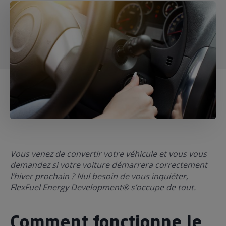
ur le Superéthanol
nt
OBLÈME
85
VÉHICULE ?
nostic gratuit
ÉHICULE
LIGIBLE ?
tibilité de mon
cule
e
 garagiste
Vous venez de convertir votre véhicule et vous vous
demandez si votre voiture démarrera correctement
l’hiver prochain ? Nul besoin de vous inquiéter,
FlexFuel Energy Development® s’occupe de tout.
Comment fonctionne le