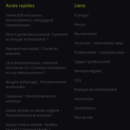
Accès rapides
Liens
Vanne EGR encrassée :
À propos
fonctionnement, nettoyage et
Presse
remplacement
Recrutements
Filtre à particules encrassé : Comment
le nettoyer et l’entretenir ?
Particulier : informations utiles
Injecteurs encrassés : Causes et
Professionnel : Contactez-nous
entretien
Support professionnel
Le turbocompresseur, comment
fonctionne-t-il ? Comment l’entretenir
Mentions légales
en cas d’encrassement ?
CGV
Bougies d’allumage : Fonctionnement
et entretien
Politique de confidentialité
Catalyseur : Fonctionnement et
Assurances
entretien
Certifications
Sonde lambda ou sonde oxygène :
Fonctionnement et entretien
Plan du site
Voyant moteur allumé – Quelles
causes ? Comment l’éviter ?