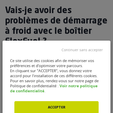
Vais-je avoir des
problèmes de démarrage
à froid avec le boîtier
FlexFuel ?
Continuer sans accepter
Ce site utilise des cookies afin de mémoriser vos
Aucune raison de s’inquiéter pour
préférences et d'optimiser votre parcours.
En cliquant sur "ACCEPTER", vous donnez votre
les mois d’hiver avec le kit de
accord pour l'installation de ces différents cookies.
conversion FlexFuel Energy
Pour en savoir plus, rendez-vous sur notre page de
Voir notre politique
Politique de confidentialité :
Development® !
de confidentialité
.
ACCEPTER
Les dispositifs de conversion au Superéthanol E85