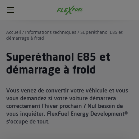
FlexFuel
Méga
menu
Accueil
/
Informations techniques
/
Superéthanol E85 et
démarrage à froid
ogène
ge
Superéthanol E85 et
 économique
démarrage à froid
l E85
FlexFuel
Vous venez de convertir votre véhicule et vous
xFuel
 garagiste
vous demandez si votre voiture démarrera
correctement l’hiver prochain ? Nul besoin de
économiser du carburant avec
vous inquiéter, FlexFuel Energy Development®
ur le Décalaminage
 garagiste
s’occupe de tout.