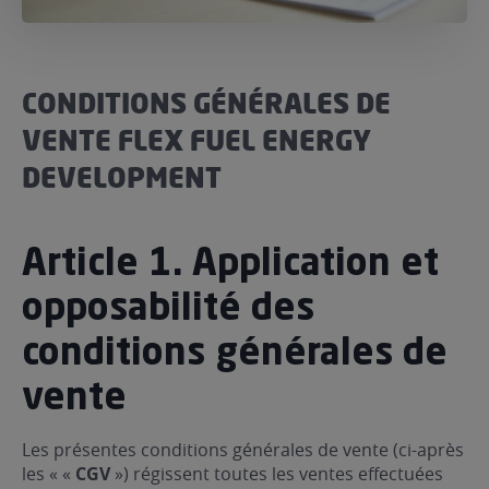
ur le Superéthanol
nt
OBLÈME
85
VÉHICULE ?
CONDITIONS GÉNÉRALES DE
nostic gratuit
VENTE FLEX FUEL ENERGY
ÉHICULE
DEVELOPMENT
LIGIBLE ?
tibilité de mon
Article 1. Application et
cule
e
opposabilité des
 garagiste
conditions générales de
vente
Les présentes conditions générales de vente (ci-après
les « «
CGV
») régissent toutes les ventes effectuées