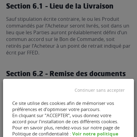
Section 6.1 – Lieu de la Livraison
Sauf stipulation écrite contraire, le ou les Produit
commandés par l’Acheteur seront livrés, soit dans un
lieu que les Parties auront préalablement défini d’un
commun accord sur le Bon de Commande, soit
retirés par l’Acheteur à un point de retrait indiqué par
écrit par FFED.
Section 6.2 – Remise des documents
A la Livraison, les documents suivants seront remis
Continuer sans accepter
par FFED à l’Acheteur :
Ce site utilise des cookies afin de mémoriser vos
préférences et d'optimiser votre parcours.
la facture de la Commande,
En cliquant sur "ACCEPTER", vous donnez votre
accord pour l'installation de ces différents cookies.
un inventaire du ou des Produits et de leurs
Pour en savoir plus, rendez-vous sur notre page de
accessoires et/ou consommables livrés,
Voir notre politique
Politique de confidentialité :