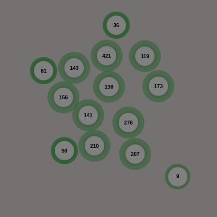
36
421
119
143
81
173
136
156
141
278
210
90
207
9