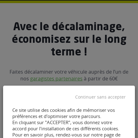
Avec le décalaminage,
économisez sur le long
terme !
Faites décalaminer votre véhicule auprès de l’un de
nos
garagistes partenaires
à partir de 60€
Continuer sans accepter
4 500€
Ce site utilise des cookies afin de mémoriser vos
préférences et d'optimiser votre parcours.
En cliquant sur "ACCEPTER", vous donnez votre
Sauvez vos pièces onéreuses !
accord pour l'installation de ces différents cookies.
Pour en savoir plus, rendez-vous sur notre page de
Remplacer des pièces s'annonce vite très coûteux.