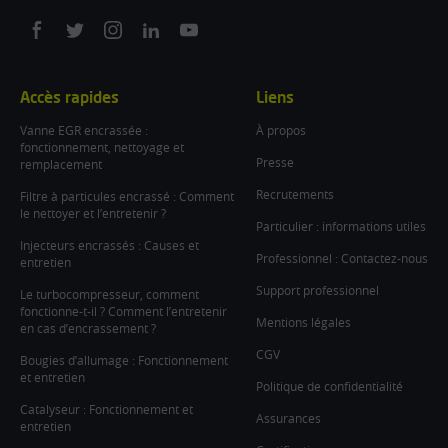
On
On
On
On
On
facebook
twitter
instagram
linkedin
youtube
Accès rapides
Liens
Vanne EGR encrassée :
À propos
fonctionnement, nettoyage et
Presse
remplacement
Recrutements
Filtre à particules encrassé : Comment
le nettoyer et l’entretenir ?
Particulier : informations utiles
Injecteurs encrassés : Causes et
Professionnel : Contactez-nous
entretien
Support professionnel
Le turbocompresseur, comment
fonctionne-t-il ? Comment l’entretenir
Mentions légales
en cas d’encrassement ?
CGV
Bougies d’allumage : Fonctionnement
et entretien
Politique de confidentialité
Catalyseur : Fonctionnement et
Assurances
entretien