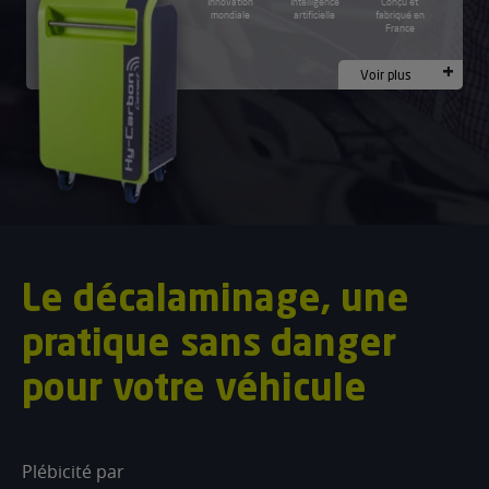
Innovation
Intelligence
Conçu et
–
mondiale
artificielle
fabriqué en
France
connect
Voir plus
Le décalaminage, une
pratique sans danger
pour votre véhicule
Plébicité par