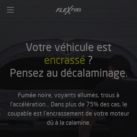
FlexFuel
Méga
menu
ogène
Votre véhicule est
ge
encrassé
?
 économique
Pensez au décalaminage.
l E85
FlexFuel
xFuel
Fumée noire, voyants allumés, trous à
 garagiste
l'accélération… Dans plus de 75% des cas, le
économiser du carburant avec
coupable est l'encrassement de votre moteur
ur le Décalaminage
 garagiste
dû à la calamine.