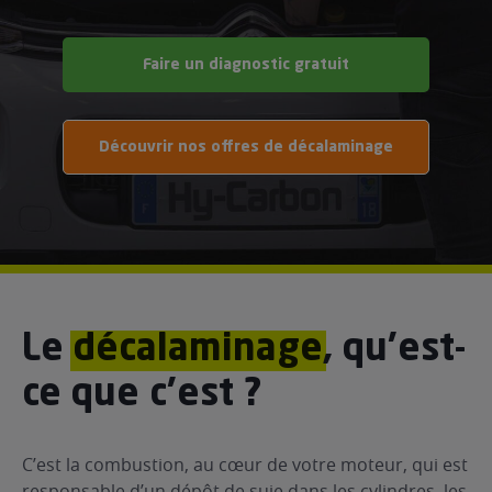
ur le Superéthanol
nt
OBLÈME
85
VÉHICULE ?
Faire un diagnostic gratuit
nostic gratuit
Découvrir nos offres de décalaminage
ÉHICULE
LIGIBLE ?
tibilité de mon
cule
e
 garagiste
Le
décalaminage
, qu’est-
ce que c’est ?
C’est la combustion, au cœur de votre moteur, qui est
responsable d’un dépôt de suie dans les cylindres, les