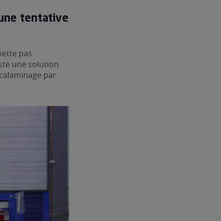
une tentative
mette pas
ste une solution
écalaminage par