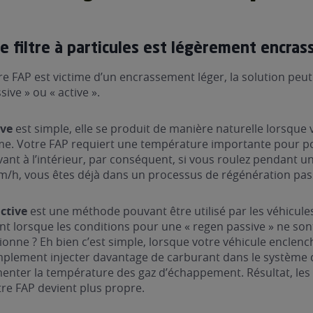
re filtre à particules est légèrement encras
re FAP est victime d’un encrassement léger, la solution peut 
ive » ou « active ».
ive
est simple, elle se produit de manière naturelle lorsque
me. Votre FAP requiert une température importante pour po
ant à l’intérieur, par conséquent, si vous roulez pendant u
m/h, vous êtes déjà dans un processus de régénération pass
active
est une méthode pouvant être utilisé par les véhicule
nt lorsque les conditions pour une « regen passive » ne son
nne ? Eh bien c’est simple, lorsque votre véhicule enclench
mplement injecter davantage de carburant dans le systèm
enter la température des gaz d’échappement. Résultat, les 
tre FAP devient plus propre.