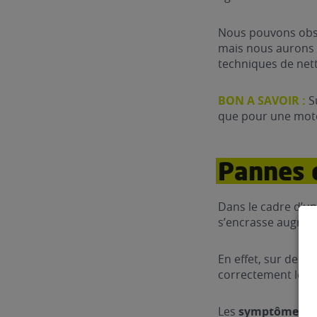
Nous pouvons obser
mais nous aurons l
techniques de netto
BON A SAVOIR :
S
que pour une motor
Pannes 
Dans le cadre d’un 
s’encrasse augmen
En effet, sur des 
correctement le fil
Les
symptômes d’