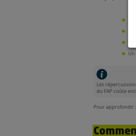
Une
Des
Un 
Un 
Les répercussion
du FAP coûte ent
Pour approfondir 
Comment 