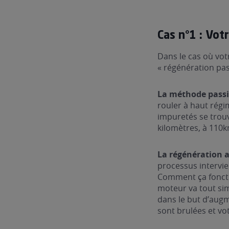
Cas n°1 : Vot
Dans le cas où vot
« régénération pass
La méthode pass
rouler à haut régi
impuretés se trouv
kilomètres, à 110k
La régénération 
processus intervie
Comment ça fonctio
moteur va tout si
dans le but d’augm
sont brulées et vo