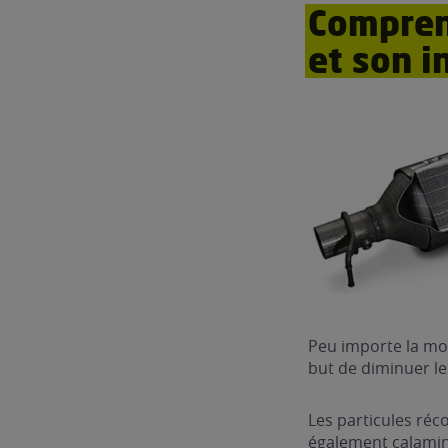
Comprend
et son i
Peu importe la moto
but de diminuer les
Les particules réc
également calamine