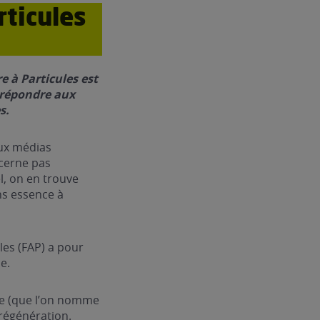
rticules
re à Particules est
 répondre aux
s.
ux médias
ncerne pas
l, on en trouve
ns essence à
ules (FAP) a pour
e.
uie (que l’on nomme
 régénération.