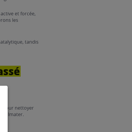
active et forcée,
erons les
atalytique, tandis
assé
te pour nettoyer
se colmater.
 :