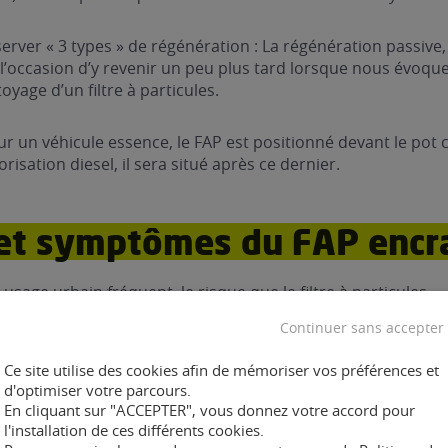
ver « 3 types » de régénération : La régénération passive, 
’occasion d’y revenir un peu plus tard lorsque nous évoqu
yage d’un filtre à particules.
ur un véhicule essence, le FAP est positionné devant le pot c
isation diesel, il sera situé après ce dernier.
et symptômes du FAP encr
usage urbain fréquent, le risque que le filtre à particules
te.
Continuer sans accepter
trajets urbains, la température du moteur n’est pas suffisan
Ce site utilise des cookies afin de mémoriser vos préférences et
tre à particules. Le FAP peut alors vite se boucher ou pire, 
d'optimiser votre parcours.
En cliquant sur "ACCEPTER", vous donnez votre accord pour
l'installation de ces différents cookies.
un FAP encrassé
peuvent se traduire de plusieurs manières