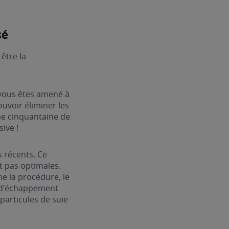
sé
être la
 vous êtes amené à
uvoir éliminer les
ne cinquantaine de
ive !
s récents. Ce
t pas optimales.
e la procédure, le
e d’échappement
particules de suie