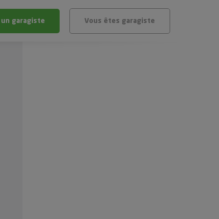
 un garagiste
Vous êtes garagiste
BLÈME
ÉHICULE
VÉHICULE ?
IGIBLE ?
stic gratuit
té de mon véhicule