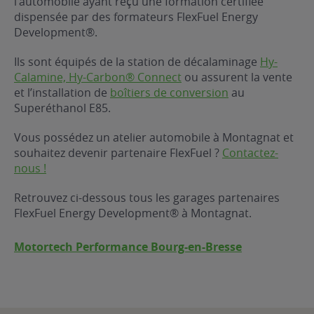
l’automobile ayant reçu une formation certifiée
dispensée par des formateurs FlexFuel Energy
ur le Superéthanol
nt
OBLÈME
85
Development®.
VÉHICULE ?
Ils sont équipés de la station de décalaminage
Hy-
Calamine, Hy-Carbon® Connect
ou assurent la vente
nostic gratuit
et l’installation de
boîtiers de conversion
au
ÉHICULE
Superéthanol E85.
LIGIBLE ?
Vous possédez un atelier automobile à Montagnat et
souhaitez devenir partenaire FlexFuel ?
Contactez-
tibilité de mon
nous !
cule
e
Retrouvez ci-dessous tous les garages partenaires
 garagiste
FlexFuel Energy Development® à Montagnat.
Motortech Performance Bourg-en-Bresse