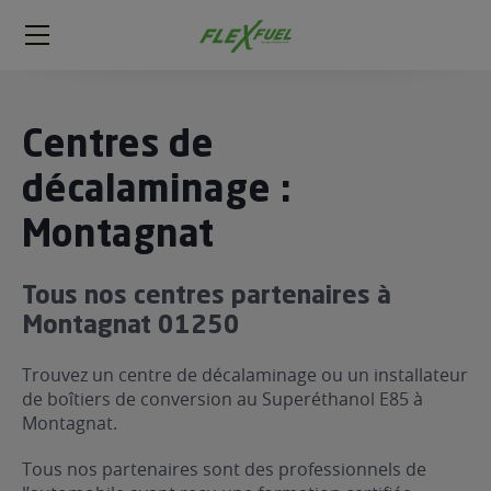
FlexFuel
Méga
menu
ogène
Centres de
ge
décalaminage :
Montagnat
 économique
l E85
FlexFuel
Tous nos centres partenaires à
xFuel
Montagnat 01250
 garagiste
Trouvez un centre de décalaminage ou un installateur
économiser du carburant avec
de boîtiers de conversion au Superéthanol E85 à
ur le Décalaminage
 garagiste
Montagnat.
Tous nos partenaires sont des professionnels de