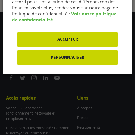
accord pour l'installation de ces différents cookies.
Pour en savoir plus, rendez-vous sur notre page de
Voir notre politique
Politique de confidentialité :
de confidentialité
.
Flexfuel Energy Development
5 avenue des Renardières
77250 Ecuelles
ACCEPTER
France
/
PERSONNALISER
info@flexfuel-company.com
On
On
On
On
On
facebook
twitter
instagram
linkedin
youtube
Accès rapides
Liens
Vanne EGR encrassée :
À propos
fonctionnement, nettoyage et
Presse
remplacement
Recrutements
Filtre à particules encrassé : Comment
le nettoyer et l’entretenir ?