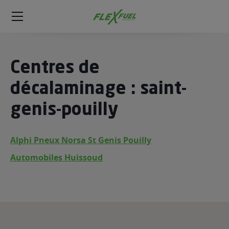
FlexFuel
Méga
menu
ogène
Centres de
ge
décalaminage : saint-
genis-pouilly
 économique
l E85
FlexFuel
Alphi Pneux Norsa St Genis Pouilly
xFuel
Automobiles Huissoud
 garagiste
économiser du carburant avec
ur le Décalaminage
 garagiste