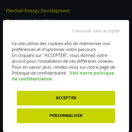
Flexfuel Energy Development
5 avenue des Renardières
77250 Ecuelles
France
Continuer sans accepter
/
Ce site utilise des cookies afin de mémoriser vos
préférences et d'optimiser votre parcours.
info@flexfuel-company.com
En cliquant sur "ACCEPTER", vous donnez votre
accord pour l'installation de ces différents cookies.
On
On
On
On
On
Pour en savoir plus, rendez-vous sur notre page de
facebook
twitter
instagram
linkedin
youtube
Voir notre politique
Politique de confidentialité :
de confidentialité
.
Accès rapides
Liens
Vanne EGR encrassée :
À propos
fonctionnement, nettoyage et
ACCEPTER
Presse
remplacement
Recrutements
Filtre à particules encrassé : Comment
PERSONNALISER
le nettoyer et l’entretenir ?
Particulier : informations utiles
Injecteurs encrassés : Causes et
Professionnel : Contactez-nous
entretien