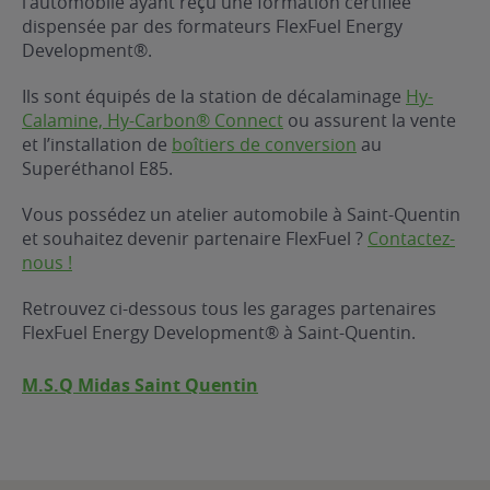
l’automobile ayant reçu une formation certifiée
dispensée par des formateurs FlexFuel Energy
ur le Superéthanol
nt
OBLÈME
85
Development®.
VÉHICULE ?
Ils sont équipés de la station de décalaminage
Hy-
Calamine, Hy-Carbon® Connect
ou assurent la vente
nostic gratuit
et l’installation de
boîtiers de conversion
au
ÉHICULE
Superéthanol E85.
LIGIBLE ?
Vous possédez un atelier automobile à Saint-Quentin
et souhaitez devenir partenaire FlexFuel ?
Contactez-
tibilité de mon
nous !
cule
e
Retrouvez ci-dessous tous les garages partenaires
 garagiste
FlexFuel Energy Development® à Saint-Quentin.
M.S.Q Midas Saint Quentin