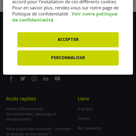
accord pour l'installation de ces différents cookies.
Pour en savoir plus, rendez-vous sur notre page de
Voir notre politique
Politique de confidentialité :
de confidentialité
.
Flexfuel Energy Development
5 avenue des Renardières
77250 Ecuelles
ACCEPTER
France
/
PERSONNALISER
info@flexfuel-company.com
On
On
On
On
On
facebook
twitter
instagram
linkedin
youtube
Accès rapides
Liens
Vanne EGR encrassée :
À propos
fonctionnement, nettoyage et
Presse
remplacement
Recrutements
Filtre à particules encrassé : Comment
le nettoyer et l’entretenir ?