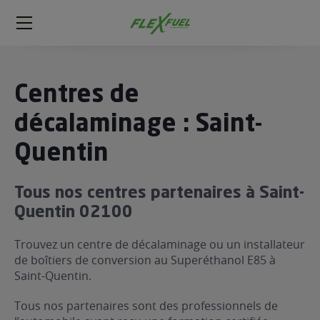
FlexFuel
Méga
menu
ogène
Centres de
ge
décalaminage : Saint-
Quentin
 économique
l E85
FlexFuel
Tous nos centres partenaires à Saint-
xFuel
Quentin 02100
 garagiste
Trouvez un centre de décalaminage ou un installateur
économiser du carburant avec
de boîtiers de conversion au Superéthanol E85 à
ur le Décalaminage
 garagiste
Saint-Quentin.
Tous nos partenaires sont des professionnels de