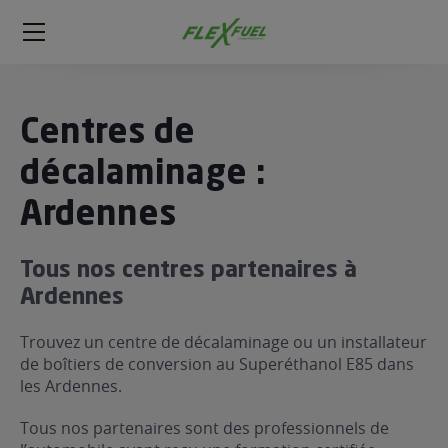
FlexFuel
Méga
menu
ogène
Centres de
ge
décalaminage :
Ardennes
 économique
l E85
FlexFuel
Tous nos centres partenaires à
xFuel
Ardennes
 garagiste
Trouvez un centre de décalaminage ou un installateur
économiser du carburant avec
de boîtiers de conversion au Superéthanol E85 dans
ur le Décalaminage
 garagiste
les Ardennes.
Tous nos partenaires sont des professionnels de