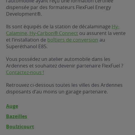
l’automobile ayant reçu une formation certifiée
dispensée par des formateurs FlexFuel Energy
ur le Superéthanol
nt
OBLÈME
85
Development®.
VÉHICULE ?
Ils sont équipés de la station de décalaminage
Hy-
Calamine, Hy-Carbon® Connect
ou assurent la vente
nostic gratuit
et l’installation de
boîtiers de conversion
au
ÉHICULE
Superéthanol E85.
LIGIBLE ?
Vous possédez un atelier automobile dans les
Ardennes et souhaitez devenir partenaire FlexFuel ?
tibilité de mon
Contactez-nous !
cule
e
Retrouvez ci-dessous toutes les villes des Ardennes
 garagiste
disposants d’au moins un garage partenaire.
Auge
Bazeilles
Boulzicourt