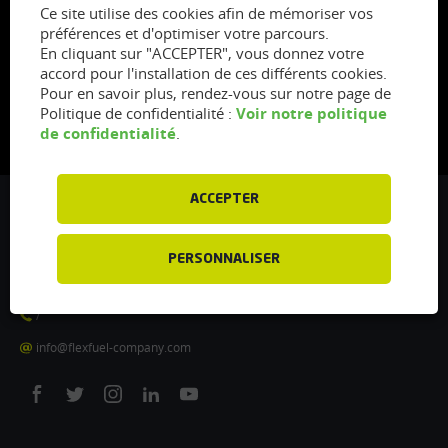
Ce site utilise des cookies afin de mémoriser vos
préférences et d'optimiser votre parcours.
En cliquant sur "ACCEPTER", vous donnez votre
accord pour l'installation de ces différents cookies.
Pour en savoir plus, rendez-vous sur notre page de
Voir notre politique
Politique de confidentialité :
de confidentialité
.
ACCEPTER
Flexfuel Energy Development
5 avenue des Renardières
PERSONNALISER
77250 Ecuelles
France
/
info@flexfuel-company.com
On
On
On
On
On
facebook
twitter
instagram
linkedin
youtube