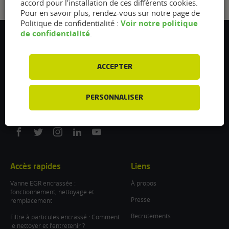
accord pour l'installation de ces différents cookies.
Pour en savoir plus, rendez-vous sur notre page de
Voir notre politique
Politique de confidentialité :
de confidentialité
.
Flexfuel Energy Development
5 avenue des Renardières
77250 Ecuelles
ACCEPTER
France
/
PERSONNALISER
info@flexfuel-company.com
On
On
On
On
On
facebook
twitter
instagram
linkedin
youtube
Accès rapides
Liens
Vanne EGR encrassée :
À propos
fonctionnement, nettoyage et
Presse
remplacement
Recrutements
Filtre à particules encrassé : Comment
le nettoyer et l’entretenir ?