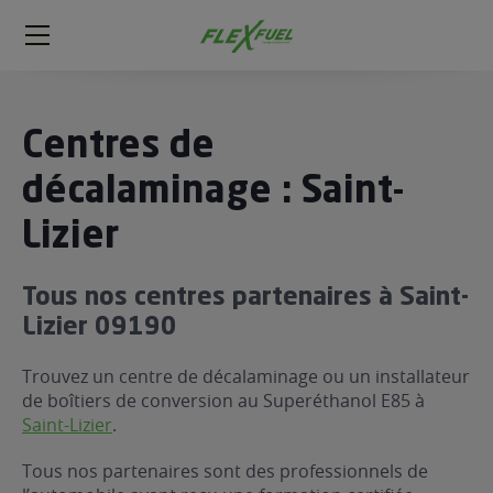
FlexFuel
Méga
menu
ogène
Centres de
ge
décalaminage : Saint-
Lizier
 économique
l E85
FlexFuel
Tous nos centres partenaires à Saint-
xFuel
Lizier 09190
 garagiste
Trouvez un centre de décalaminage ou un installateur
économiser du carburant avec
de boîtiers de conversion au Superéthanol E85 à
ur le Décalaminage
 garagiste
Saint-Lizier
.
Tous nos partenaires sont des professionnels de