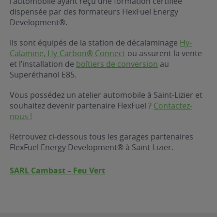
l’automobile ayant reçu une formation certifiée
dispensée par des formateurs FlexFuel Energy
ur le Superéthanol
nt
OBLÈME
85
Development®.
VÉHICULE ?
Ils sont équipés de la station de décalaminage
Hy-
Calamine, Hy-Carbon® Connect
ou assurent la vente
nostic gratuit
et l’installation de
boîtiers de conversion
au
ÉHICULE
Superéthanol E85.
LIGIBLE ?
Vous possédez un atelier automobile à Saint-Lizier et
souhaitez devenir partenaire FlexFuel ?
Contactez-
tibilité de mon
nous !
cule
e
Retrouvez ci-dessous tous les garages partenaires
 garagiste
FlexFuel Energy Development® à Saint-Lizier.
SARL Cambast – Feu Vert