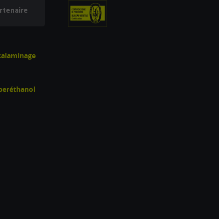
rtenaire
écalaminage
uperéthanol