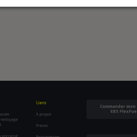
Liens
Commander mon b
E85 FlexFue
ssée :
À propos
 nettoyage
t
Presse
es encrassé :
Recrutements