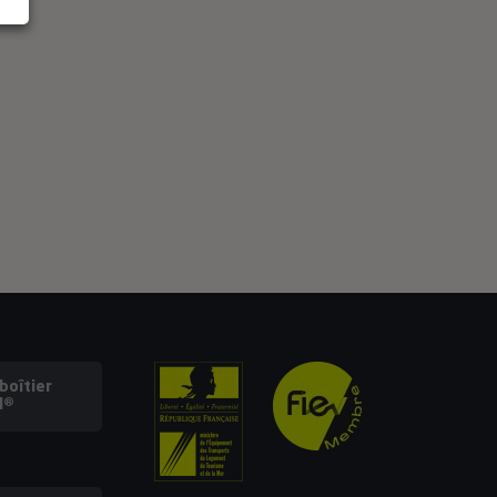
oîtier
l®