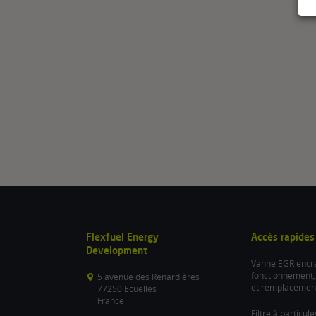
Flexfuel Energy
Accès rapides
Development
Vanne EGR encra
fonctionnement,
5 avenue des Renardières
et remplacemen
77250 Ecuelles
France
Filtre à particul