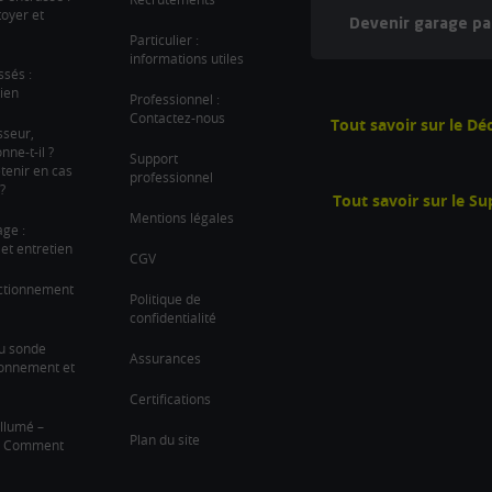
oyer et
Devenir garage pa
Particulier :
informations utiles
ssés :
ien
Professionnel :
Contactez-nous
Tout savoir sur le D
sseur,
ne-t-il ?
Support
tenir en cas
professionnel
?
Tout savoir sur le S
Mentions légales
age :
et entretien
CGV
nctionnement
Politique de
confidentialité
u sonde
Assurances
ionnement et
Certifications
llumé –
Plan du site
 ? Comment