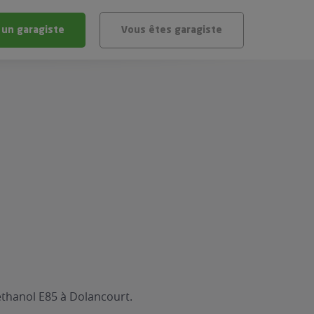
 un garagiste
Vous êtes garagiste
BLÈME
ÉHICULE
VÉHICULE ?
IGIBLE ?
stic gratuit
té de mon véhicule
éthanol E85 à Dolancourt.