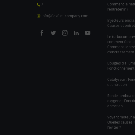
Comment le nett
/
l’entretenir ?
info@flexfuel-company.com
Injecteurs encra
Causes et entret
On
On
On
On
On
Le turbocompre
comment fonction
facebook
twitter
instagram
linkedin
youtube
Comment l’entre
d’encrassement 
Bougies d’allum
Fonctionnement 
Catalyseur : Fo
et entretien
Sonde lambda o
oxygène : Fonct
entretien
Voyant moteur a
Quelles causes
l’éviter ?