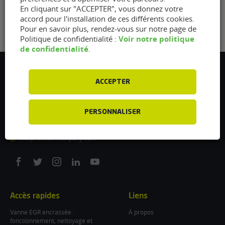
En cliquant sur "ACCEPTER", vous donnez votre
accord pour l'installation de ces différents cookies.
Pour en savoir plus, rendez-vous sur notre page de
Voir notre politique
Politique de confidentialité :
de confidentialité
.
Flexfuel Energy Development
ACCEPTER
5 avenue des Renardières
77250 Ecuelles
France
PERSONNALISER
/
info@flexfuel-company.com
On
On
On
On
On
facebook
twitter
instagram
linkedin
youtube
Accès rapides
Liens
Vanne EGR encrassée :
À propos
fonctionnement, nettoyage et