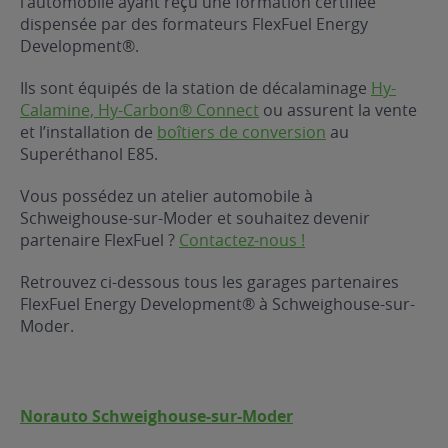
l’automobile ayant reçu une formation certifiée
dispensée par des formateurs FlexFuel Energy
ur le Superéthanol
nt
OBLÈME
85
Development®.
VÉHICULE ?
Ils sont équipés de la station de décalaminage
Hy-
Calamine, Hy-Carbon® Connect
ou assurent la vente
nostic gratuit
et l’installation de
boîtiers de conversion
au
ÉHICULE
Superéthanol E85.
LIGIBLE ?
Vous possédez un atelier automobile à
Schweighouse-sur-Moder et souhaitez devenir
tibilité de mon
partenaire FlexFuel ?
Contactez-nous !
cule
e
Retrouvez ci-dessous tous les garages partenaires
 garagiste
FlexFuel Energy Development® à Schweighouse-sur-
Moder.
Norauto Schweighouse-sur-Moder