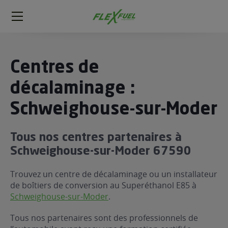
FlexFuel
Méga
menu
ogène
Centres de
ge
décalaminage :
Schweighouse-sur-Moder
 économique
l E85
FlexFuel
Tous nos centres partenaires à
xFuel
Schweighouse-sur-Moder 67590
 garagiste
Trouvez un centre de décalaminage ou un installateur
économiser du carburant avec
de boîtiers de conversion au Superéthanol E85 à
ur le Décalaminage
 garagiste
Schweighouse-sur-Moder
.
Tous nos partenaires sont des professionnels de