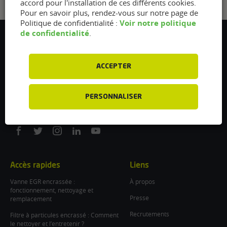
accord pour l'installation de ces différents cookies.
Pour en savoir plus, rendez-vous sur notre page de
Voir notre politique
Politique de confidentialité :
de confidentialité
.
Flexfuel Energy Development
5 avenue des Renardières
77250 Ecuelles
ACCEPTER
France
/
PERSONNALISER
info@flexfuel-company.com
On
On
On
On
On
facebook
twitter
instagram
linkedin
youtube
Accès rapides
Liens
Vanne EGR encrassée :
À propos
fonctionnement, nettoyage et
Presse
remplacement
Recrutements
Filtre à particules encrassé : Comment
le nettoyer et l’entretenir ?