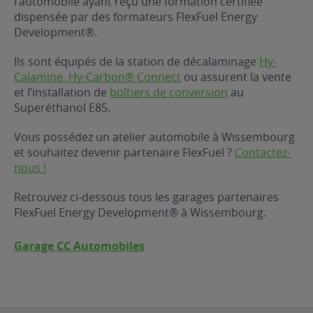
l’automobile ayant reçu une formation certifiée
dispensée par des formateurs FlexFuel Energy
ur le Superéthanol
nt
OBLÈME
85
Development®.
VÉHICULE ?
Ils sont équipés de la station de décalaminage
Hy-
Calamine, Hy-Carbon® Connect
ou assurent la vente
nostic gratuit
et l’installation de
boîtiers de conversion
au
ÉHICULE
Superéthanol E85.
LIGIBLE ?
Vous possédez un atelier automobile à Wissembourg
et souhaitez devenir partenaire FlexFuel ?
Contactez-
tibilité de mon
nous !
cule
e
Retrouvez ci-dessous tous les garages partenaires
 garagiste
FlexFuel Energy Development® à Wissembourg.
Garage CC Automobiles