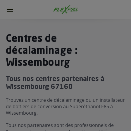
FlexFuel
Méga
menu
ogène
Centres de
ge
décalaminage :
Wissembourg
 économique
l E85
FlexFuel
Tous nos centres partenaires à
xFuel
Wissembourg 67160
 garagiste
Trouvez un centre de décalaminage ou un installateur
économiser du carburant avec
de boîtiers de conversion au Superéthanol E85 à
ur le Décalaminage
 garagiste
Wissembourg.
Tous nos partenaires sont des professionnels de