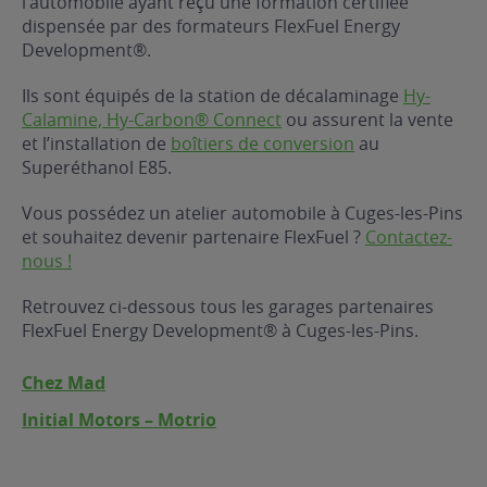
l’automobile ayant reçu une formation certifiée
dispensée par des formateurs FlexFuel Energy
ur le Superéthanol
nt
OBLÈME
85
Development®.
VÉHICULE ?
Ils sont équipés de la station de décalaminage
Hy-
Calamine, Hy-Carbon® Connect
ou assurent la vente
nostic gratuit
et l’installation de
boîtiers de conversion
au
ÉHICULE
Superéthanol E85.
LIGIBLE ?
Vous possédez un atelier automobile à Cuges-les-Pins
et souhaitez devenir partenaire FlexFuel ?
Contactez-
tibilité de mon
nous !
cule
e
Retrouvez ci-dessous tous les garages partenaires
 garagiste
FlexFuel Energy Development® à Cuges-les-Pins.
Chez Mad
Initial Motors – Motrio