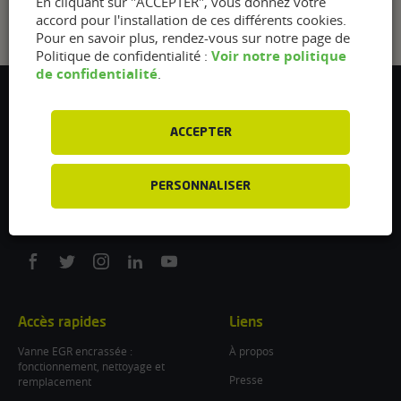
En cliquant sur "ACCEPTER", vous donnez votre
accord pour l'installation de ces différents cookies.
Pour en savoir plus, rendez-vous sur notre page de
Voir notre politique
Politique de confidentialité :
de confidentialité
.
Flexfuel Energy Development
5 avenue des Renardières
ACCEPTER
77250 Ecuelles
France
PERSONNALISER
/
info@flexfuel-company.com
On
On
On
On
On
facebook
twitter
instagram
linkedin
youtube
Accès rapides
Liens
Vanne EGR encrassée :
À propos
fonctionnement, nettoyage et
Presse
remplacement