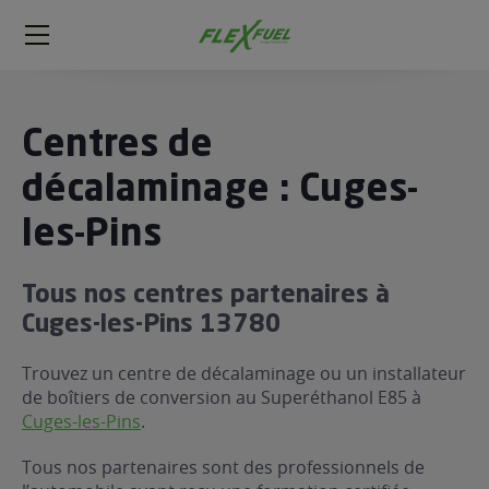
FlexFuel
Méga
menu
ogène
Centres de
ge
décalaminage : Cuges-
les-Pins
 économique
l E85
FlexFuel
Tous nos centres partenaires à
xFuel
Cuges-les-Pins 13780
 garagiste
Trouvez un centre de décalaminage ou un installateur
économiser du carburant avec
de boîtiers de conversion au Superéthanol E85 à
ur le Décalaminage
 garagiste
Cuges-les-Pins
.
Tous nos partenaires sont des professionnels de