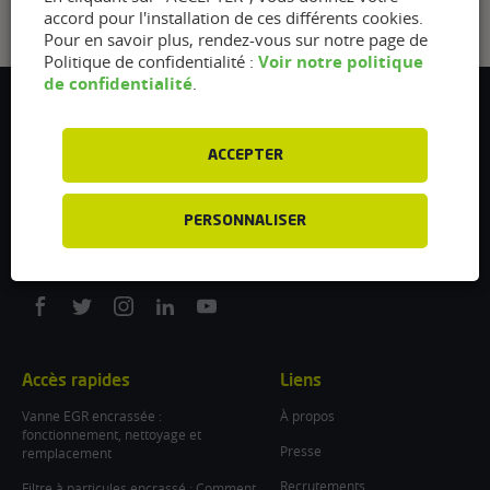
accord pour l'installation de ces différents cookies.
Pour en savoir plus, rendez-vous sur notre page de
Voir notre politique
Politique de confidentialité :
de confidentialité
.
Flexfuel Energy Development
5 avenue des Renardières
ACCEPTER
77250 Ecuelles
France
/
PERSONNALISER
info@flexfuel-company.com
On
On
On
On
On
facebook
twitter
instagram
linkedin
youtube
Accès rapides
Liens
Vanne EGR encrassée :
À propos
fonctionnement, nettoyage et
Presse
remplacement
Recrutements
Filtre à particules encrassé : Comment