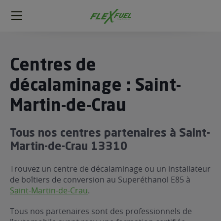
FlexFuel
Méga
menu
ogène
Centres de
ge
décalaminage : Saint-
Martin-de-Crau
 économique
l E85
FlexFuel
Tous nos centres partenaires à Saint-
xFuel
Martin-de-Crau 13310
 garagiste
Trouvez un centre de décalaminage ou un installateur
économiser du carburant avec
de boîtiers de conversion au Superéthanol E85 à
ur le Décalaminage
 garagiste
Saint-Martin-de-Crau
.
Tous nos partenaires sont des professionnels de