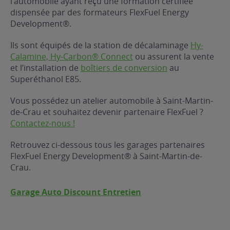
l’automobile ayant reçu une formation certifiée
dispensée par des formateurs FlexFuel Energy
ur le Superéthanol
nt
OBLÈME
85
Development®.
VÉHICULE ?
Ils sont équipés de la station de décalaminage
Hy-
Calamine, Hy-Carbon® Connect
ou assurent la vente
nostic gratuit
et l’installation de
boîtiers de conversion
au
ÉHICULE
Superéthanol E85.
LIGIBLE ?
Vous possédez un atelier automobile à Saint-Martin-
de-Crau et souhaitez devenir partenaire FlexFuel ?
tibilité de mon
Contactez-nous !
cule
e
Retrouvez ci-dessous tous les garages partenaires
 garagiste
FlexFuel Energy Development® à Saint-Martin-de-
Crau.
Garage Auto Discount Entretien