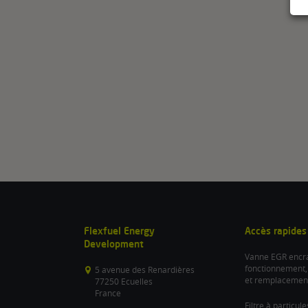
Flexfuel Energy
Accès rapides
Development
Vanne EGR encra
fonctionnement,
5 avenue des Renardières
et remplacemen
77250 Ecuelles
France
Filtre à particul