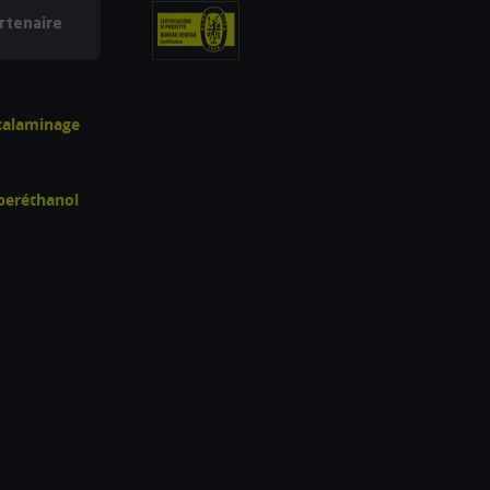
rtenaire
écalaminage
uperéthanol