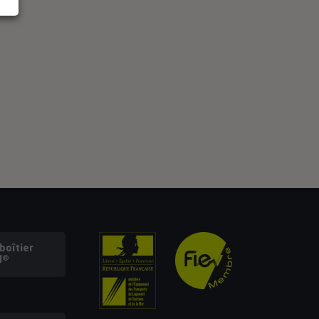
oîtier
l®