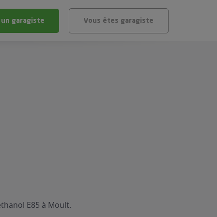
 un garagiste
Vous êtes garagiste
BLÈME
ÉHICULE
VÉHICULE ?
IGIBLE ?
stic gratuit
té de mon véhicule
thanol E85 à Moult.