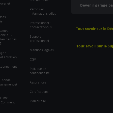
oyer et
Devenir garage pa
Particulier :
informations utiles
ssés :
ien
Professionnel :
Contactez-nous
Tout savoir sur le D
sseur,
ne-t-il ?
Support
tenir en cas
professionnel
?
Tout savoir sur le S
Mentions légales
age :
et entretien
CGV
nctionnement
Politique de
confidentialité
u sonde
Assurances
ionnement et
Certifications
llumé –
Plan du site
 ? Comment