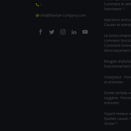
Comment le nett
/
l’entretenir ?
info@flexfuel-company.com
Injecteurs encra
Causes et entret
On
On
On
On
On
Le turbocompre
comment fonction
facebook
twitter
instagram
linkedin
youtube
Comment l’entre
d’encrassement 
Bougies d’allum
Fonctionnement 
Catalyseur : Fo
et entretien
Sonde lambda o
oxygène : Fonct
entretien
Voyant moteur a
Quelles causes
l’éviter ?