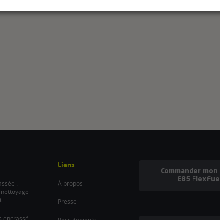
Liens
Commander mon b
E85 FlexFue
ssée :
À propos
 nettoyage
t
Presse
es encrassé :
Recrutements