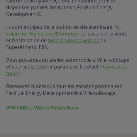
l’automobile ayant reçu une formation certifiée
dispensée par des formateurs FlexFuel Energy
ur le Superéthanol
nt
OBLÈME
85
Development®.
VÉHICULE ?
Ils sont équipés de la station de décalaminage
Hy-
Calamine, Hy-Carbon® Connect
ou assurent la vente
nostic gratuit
et l’installation de
boîtiers de conversion
au
ÉHICULE
Superéthanol E85.
LIGIBLE ?
Vous possédez un atelier automobile à Villers-Bocage
et souhaitez devenir partenaire FlexFuel ?
Contactez-
tibilité de mon
nous !
cule
e
Retrouvez ci-dessous tous les garages partenaires
 garagiste
FlexFuel Energy Development® à Villers-Bocage.
VPA SARL – Villers Pièces Auto