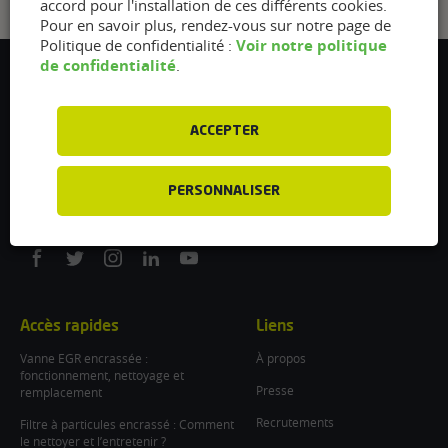
accord pour l'installation de ces différents cookies.
Pour en savoir plus, rendez-vous sur notre page de
Voir notre politique
Politique de confidentialité :
de confidentialité
.
Flexfuel Energy Development
5 avenue des Renardières
77250 Ecuelles
ACCEPTER
France
/
PERSONNALISER
info@flexfuel-company.com
On
On
On
On
On
facebook
twitter
instagram
linkedin
youtube
Accès rapides
Liens
Vanne EGR encrassée :
À propos
fonctionnement, nettoyage et
Presse
remplacement
Recrutements
Filtre à particules encrassé : Comment
le nettoyer et l’entretenir ?