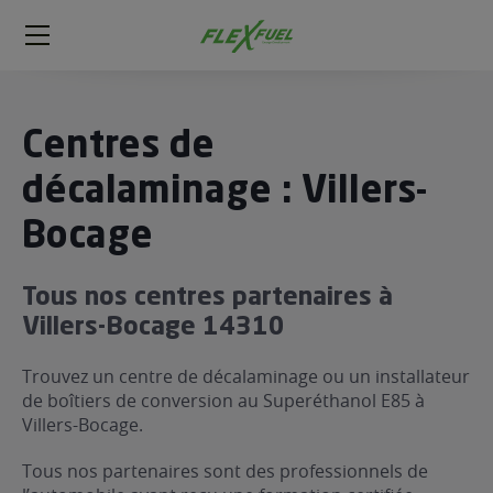
FlexFuel
Méga
menu
ogène
Centres de
ge
décalaminage : Villers-
Bocage
 économique
l E85
FlexFuel
Tous nos centres partenaires à
xFuel
Villers-Bocage 14310
 garagiste
Trouvez un centre de décalaminage ou un installateur
économiser du carburant avec
de boîtiers de conversion au Superéthanol E85 à
ur le Décalaminage
 garagiste
Villers-Bocage.
Tous nos partenaires sont des professionnels de