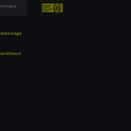
rtenaire
écalaminage
uperéthanol