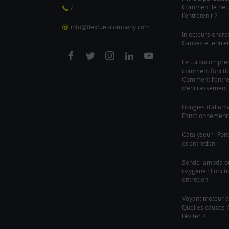
Comment le nett
/
l’entretenir ?
info@flexfuel-company.com
Injecteurs encra
Causes et entret
On
On
On
On
On
Le turbocompre
comment fonction
facebook
twitter
instagram
linkedin
youtube
Comment l’entre
d’encrassement 
Bougies d’allum
Fonctionnement 
Catalyseur : Fo
et entretien
Sonde lambda o
oxygène : Fonct
entretien
Voyant moteur a
Quelles causes
l’éviter ?