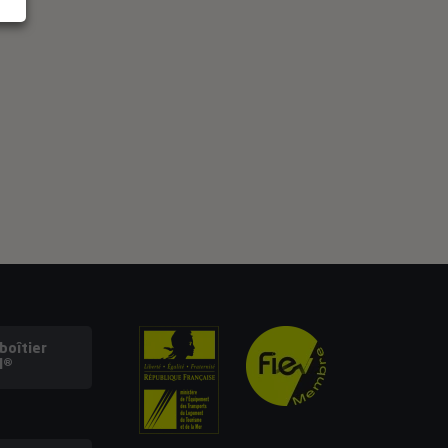
oîtier
l®