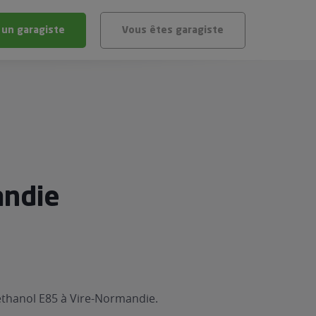
 un garagiste
Vous êtes garagiste
BLÈME
ÉHICULE
VÉHICULE ?
IGIBLE ?
andie
stic gratuit
té de mon véhicule
éthanol E85 à Vire-Normandie.