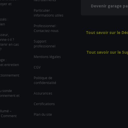
oyer et
Devenir garage pa
Particulier :
informations utiles
ssés :
ien
Professionnel :
Contactez-nous
Tout savoir sur le D
sseur,
ne-t-il ?
Support
tenir en cas
professionnel
?
Tout savoir sur le S
Mentions légales
age :
et entretien
CGV
nctionnement
Politique de
confidentialité
u sonde
Assurances
ionnement et
Certifications
llumé –
Plan du site
 ? Comment