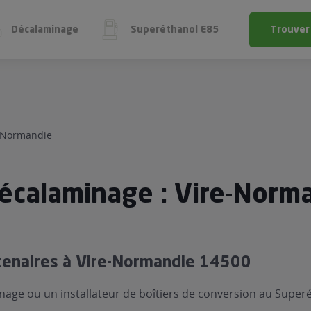
Décalaminage
Superéthanol E85
Trouver
l E85
e
 économique
gène
-Normandie
ol E85
ge
UN PRO
VOTRE V
SUR VOTRE 
exFuel
EST-IL ÉL
écalaminage : Vire-Norm
 économiser du carburant
 FlexFuel
Faire un diagno
Tester la compatibili
tenaires à Vire-Normandie 14500
alaminage
nage ou un installateur de boîtiers de conversion au Super
eréthanol E85