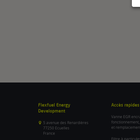
Flexfuel Energy
Accès rapides
Development
Vanne EGR encra
fonctionnement,
5 avenue des Renardières
et remplacemen
77250 Ecuelles
France
Filtre à particul