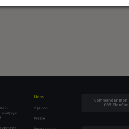
Liens
Commander mon b
E85 FlexFue
ssée :
À propos
 nettoyage
t
Presse
es encrassé :
Recrutements