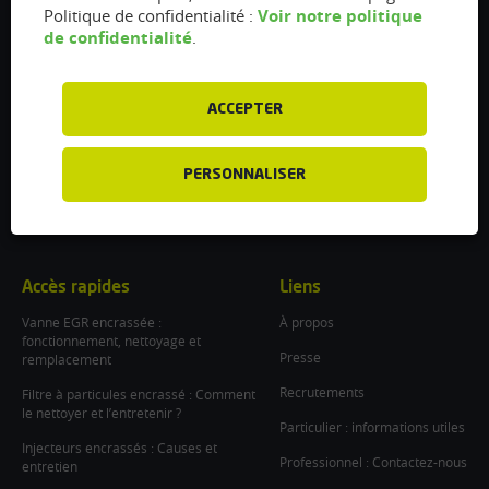
Voir notre politique
Politique de confidentialité :
Flexfuel Energy Development
de confidentialité
.
5 avenue des Renardières
77250 Ecuelles
France
ACCEPTER
/
info@flexfuel-company.com
PERSONNALISER
On
On
On
On
On
facebook
twitter
instagram
linkedin
youtube
Accès rapides
Liens
Vanne EGR encrassée :
À propos
fonctionnement, nettoyage et
Presse
remplacement
Recrutements
Filtre à particules encrassé : Comment
le nettoyer et l’entretenir ?
Particulier : informations utiles
Injecteurs encrassés : Causes et
Professionnel : Contactez-nous
entretien