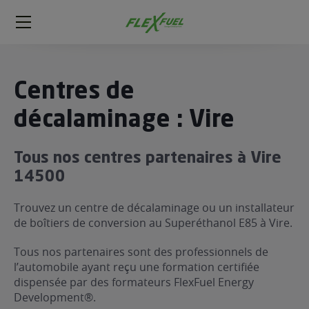
FlexFuel
Méga
menu
ogène
Centres de
ge
décalaminage : Vire
 économique
Tous nos centres partenaires à Vire
l E85
14500
FlexFuel
xFuel
Trouvez un centre de décalaminage ou un installateur
 garagiste
de boîtiers de conversion au Superéthanol E85 à Vire.
économiser du carburant avec
Tous nos partenaires sont des professionnels de
ur le Décalaminage
 garagiste
l’automobile ayant reçu une formation certifiée
dispensée par des formateurs FlexFuel Energy
Development®.