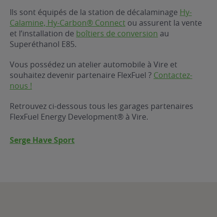
Ils sont équipés de la station de décalaminage
Hy-
ur le Superéthanol
nt
OBLÈME
85
Calamine, Hy-Carbon® Connect
ou assurent la vente
VÉHICULE ?
et l’installation de
boîtiers de conversion
au
Superéthanol E85.
nostic gratuit
Vous possédez un atelier automobile à Vire et
ÉHICULE
souhaitez devenir partenaire FlexFuel ?
Contactez-
LIGIBLE ?
nous !
Retrouvez ci-dessous tous les garages partenaires
tibilité de mon
cule
FlexFuel Energy Development® à Vire.
e
Serge Have Sport
 garagiste