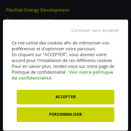
Flexfuel Energy Development
5 avenue des Renardières
77250 Ecuelles
France
Continuer sans accepter
/
Ce site utilise des cookies afin de mémoriser vos
info@flexfuel-company.com
préférences et d'optimiser votre parcours.
En cliquant sur "ACCEPTER", vous donnez votre
accord pour l'installation de ces différents cookies.
On
On
On
On
On
Pour en savoir plus, rendez-vous sur notre page de
facebook
twitter
instagram
linkedin
youtube
Voir notre politique
Politique de confidentialité :
de confidentialité
.
Accès rapides
Liens
Vanne EGR encrassée :
À propos
fonctionnement, nettoyage et
ACCEPTER
Presse
remplacement
Recrutements
Filtre à particules encrassé : Comment
PERSONNALISER
le nettoyer et l’entretenir ?
Particulier : informations utiles
Injecteurs encrassés : Causes et
Professionnel : Contactez-nous
entretien