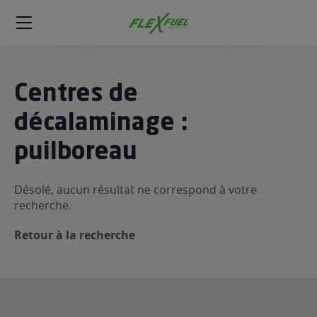
FlexFuel
Méga
menu
ogène
Centres de
ge
décalaminage :
puilboreau
 économique
l E85
FlexFuel
Désolé, aucun résultat ne correspond à votre
recherche.
xFuel
 garagiste
Retour à la recherche
économiser du carburant avec
ur le Décalaminage
 garagiste