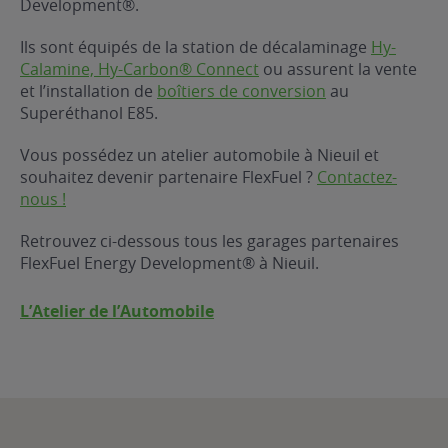
Development®.
ur le Superéthanol
nt
OBLÈME
85
Ils sont équipés de la station de décalaminage
Hy-
VÉHICULE ?
Calamine, Hy-Carbon® Connect
ou assurent la vente
et l’installation de
boîtiers de conversion
au
Superéthanol E85.
nostic gratuit
ÉHICULE
Vous possédez un atelier automobile à Nieuil et
LIGIBLE ?
souhaitez devenir partenaire FlexFuel ?
Contactez-
nous !
tibilité de mon
cule
Retrouvez ci-dessous tous les garages partenaires
e
FlexFuel Energy Development® à Nieuil.
 garagiste
L’Atelier de l’Automobile