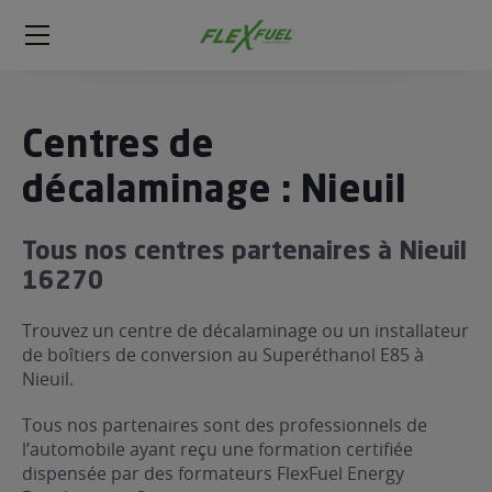
FlexFuel
Méga
menu
ogène
Centres de
ge
décalaminage : Nieuil
 économique
Tous nos centres partenaires à Nieuil
l E85
16270
FlexFuel
xFuel
Trouvez un centre de décalaminage ou un installateur
 garagiste
de boîtiers de conversion au Superéthanol E85 à
Nieuil.
économiser du carburant avec
ur le Décalaminage
 garagiste
Tous nos partenaires sont des professionnels de
l’automobile ayant reçu une formation certifiée
dispensée par des formateurs FlexFuel Energy