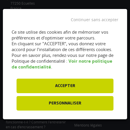
77250 Ecuelles
France
/
Continuer sans accepter
info@flexfuel-company.com
Ce site utilise des cookies afin de mémoriser vos
préférences et d'optimiser votre parcours.
On
On
On
On
On
En cliquant sur "ACCEPTER", vous donnez votre
accord pour l'installation de ces différents cookies.
facebook
twitter
instagram
linkedin
youtube
Pour en savoir plus, rendez-vous sur notre page de
Accès rapides
Liens
Voir notre politique
Politique de confidentialité :
de confidentialité
.
Vanne EGR encrassée :
À propos
fonctionnement, nettoyage et
Presse
remplacement
ACCEPTER
Recrutements
Filtre à particules encrassé : Comment
le nettoyer et l’entretenir ?
Particulier : informations utiles
Injecteurs encrassés : Causes et
PERSONNALISER
Professionnel : Contactez-nous
entretien
Support professionnel
Le turbocompresseur, comment
fonctionne-t-il ? Comment l’entretenir
Mentions légales
en cas d’encrassement ?