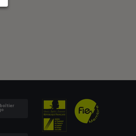
oîtier
l®