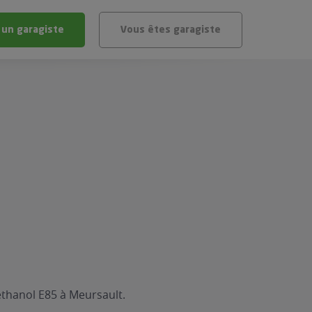
 un garagiste
Vous êtes garagiste
BLÈME
ÉHICULE
VÉHICULE ?
IGIBLE ?
stic gratuit
té de mon véhicule
éthanol E85 à Meursault.