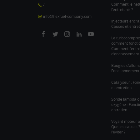
Comment le nett
/
l’entretenir ?
info@flexfuel-company.com
Injecteurs encra
Causes et entret
On
On
On
On
On
Le turbocompre
comment fonction
facebook
twitter
instagram
linkedin
youtube
Comment l’entre
d’encrassement 
Bougies d’allum
Fonctionnement 
Catalyseur : Fo
et entretien
Sonde lambda o
oxygène : Fonct
entretien
Voyant moteur a
Quelles causes
l’éviter ?