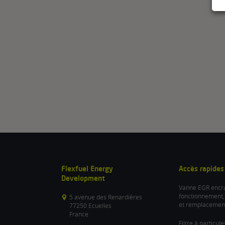
Flexfuel Energy
Accès rapides
Development
Vanne EGR encra
fonctionnement,
5 avenue des Renardières
et remplacemen
77250 Ecuelles
France
Filtre à particul