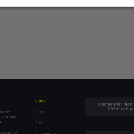
Liens
Commander mon b
E85 FlexFue
ssée :
À propos
 nettoyage
t
Presse
es encrassé :
Recrutements