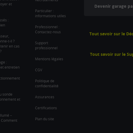
oyer et
Devenir garage pa
Particulier :
informations utiles
ssés :
ien
Professionnel :
Contactez-nous
Tout savoir sur le D
sseur,
ne-t-il ?
Support
tenir en cas
professionnel
?
Tout savoir sur le S
Mentions légales
age :
et entretien
CGV
nctionnement
Politique de
confidentialité
u sonde
Assurances
ionnement et
Certifications
llumé –
Plan du site
 ? Comment