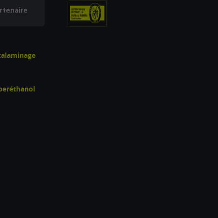
rtenaire
écalaminage
uperéthanol