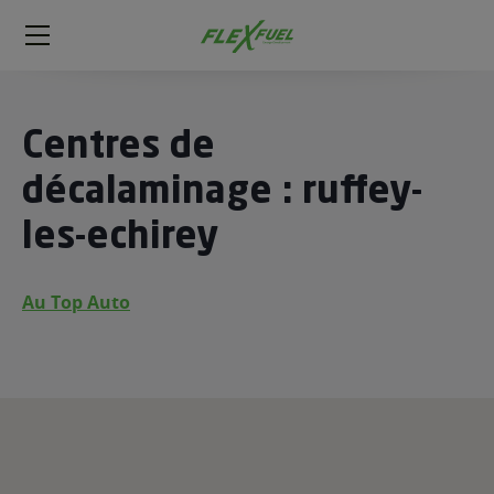
FlexFuel
Méga
menu
ogène
Centres de
ge
décalaminage : ruffey-
les-echirey
 économique
l E85
FlexFuel
Au Top Auto
xFuel
 garagiste
économiser du carburant avec
ur le Décalaminage
 garagiste