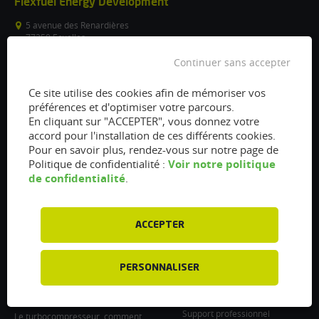
Flexfuel Energy Development
5 avenue des Renardières
77250 Ecuelles
France
Continuer sans accepter
/
Ce site utilise des cookies afin de mémoriser vos
info@flexfuel-company.com
préférences et d'optimiser votre parcours.
En cliquant sur "ACCEPTER", vous donnez votre
On
On
On
On
On
accord pour l'installation de ces différents cookies.
Pour en savoir plus, rendez-vous sur notre page de
facebook
twitter
instagram
linkedin
youtube
Voir notre politique
Politique de confidentialité :
Accès rapides
Liens
de confidentialité
.
Vanne EGR encrassée :
À propos
fonctionnement, nettoyage et
Presse
remplacement
ACCEPTER
Recrutements
Filtre à particules encrassé : Comment
le nettoyer et l’entretenir ?
Particulier : informations utiles
PERSONNALISER
Injecteurs encrassés : Causes et
Professionnel : Contactez-nous
entretien
Support professionnel
Le turbocompresseur, comment