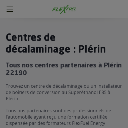
FlexFuel
Méga
menu
ogène
Centres de
ge
décalaminage : Plérin
 économique
Tous nos centres partenaires à Plérin
l E85
22190
FlexFuel
xFuel
Trouvez un centre de décalaminage ou un installateur
 garagiste
de boîtiers de conversion au Superéthanol E85 à
Plérin.
économiser du carburant avec
ur le Décalaminage
 garagiste
Tous nos partenaires sont des professionnels de
l’automobile ayant reçu une formation certifiée
dispensée par des formateurs FlexFuel Energy