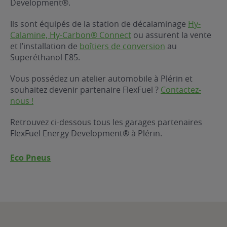
Development®.
ur le Superéthanol
nt
OBLÈME
85
Ils sont équipés de la station de décalaminage
Hy-
VÉHICULE ?
Calamine, Hy-Carbon® Connect
ou assurent la vente
et l’installation de
boîtiers de conversion
au
Superéthanol E85.
nostic gratuit
ÉHICULE
Vous possédez un atelier automobile à Plérin et
LIGIBLE ?
souhaitez devenir partenaire FlexFuel ?
Contactez-
nous !
tibilité de mon
cule
Retrouvez ci-dessous tous les garages partenaires
e
FlexFuel Energy Development® à Plérin.
 garagiste
Eco Pneus