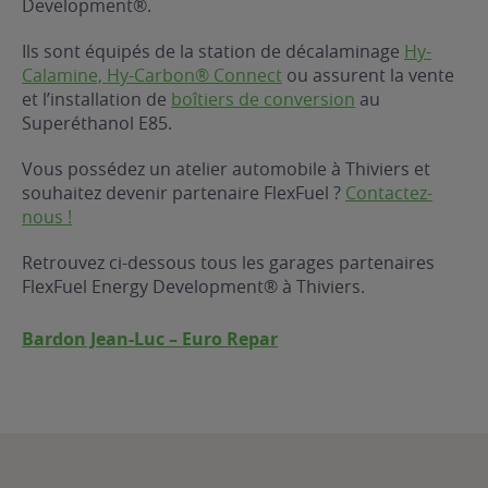
Development®.
ur le Superéthanol
nt
OBLÈME
85
Ils sont équipés de la station de décalaminage
Hy-
VÉHICULE ?
Calamine, Hy-Carbon® Connect
ou assurent la vente
et l’installation de
boîtiers de conversion
au
Superéthanol E85.
nostic gratuit
ÉHICULE
Vous possédez un atelier automobile à Thiviers et
LIGIBLE ?
souhaitez devenir partenaire FlexFuel ?
Contactez-
nous !
tibilité de mon
cule
Retrouvez ci-dessous tous les garages partenaires
e
FlexFuel Energy Development® à Thiviers.
 garagiste
Bardon Jean-Luc – Euro Repar