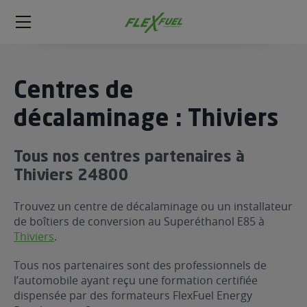
FlexFuel
Méga
menu
ogène
Centres de
ge
décalaminage : Thiviers
 économique
Tous nos centres partenaires à
l E85
Thiviers 24800
FlexFuel
xFuel
Trouvez un centre de décalaminage ou un installateur
 garagiste
de boîtiers de conversion au Superéthanol E85 à
Thiviers
.
économiser du carburant avec
ur le Décalaminage
 garagiste
Tous nos partenaires sont des professionnels de
l’automobile ayant reçu une formation certifiée
dispensée par des formateurs FlexFuel Energy