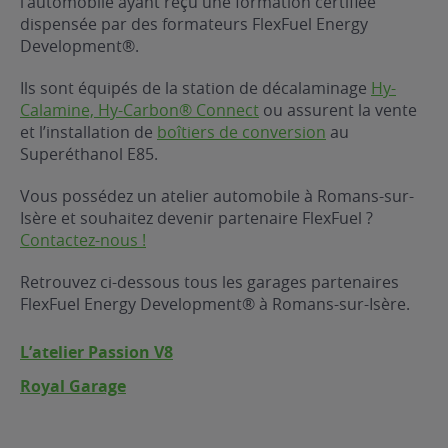
l’automobile ayant reçu une formation certifiée
dispensée par des formateurs FlexFuel Energy
ur le Superéthanol
nt
OBLÈME
85
Development®.
VÉHICULE ?
Ils sont équipés de la station de décalaminage
Hy-
Calamine, Hy-Carbon® Connect
ou assurent la vente
nostic gratuit
et l’installation de
boîtiers de conversion
au
ÉHICULE
Superéthanol E85.
LIGIBLE ?
Vous possédez un atelier automobile à Romans-sur-
Isère et souhaitez devenir partenaire FlexFuel ?
tibilité de mon
Contactez-nous !
cule
e
Retrouvez ci-dessous tous les garages partenaires
 garagiste
FlexFuel Energy Development® à Romans-sur-Isère.
L’atelier Passion V8
Royal Garage