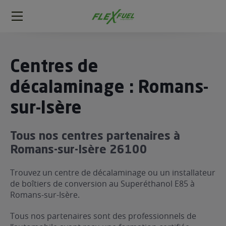
FlexFuel
Méga
menu
ogène
Centres de
ge
décalaminage : Romans-
sur-Isère
 économique
l E85
FlexFuel
Tous nos centres partenaires à
xFuel
Romans-sur-Isère 26100
 garagiste
Trouvez un centre de décalaminage ou un installateur
économiser du carburant avec
de boîtiers de conversion au Superéthanol E85 à
ur le Décalaminage
 garagiste
Romans-sur-Isère.
Tous nos partenaires sont des professionnels de