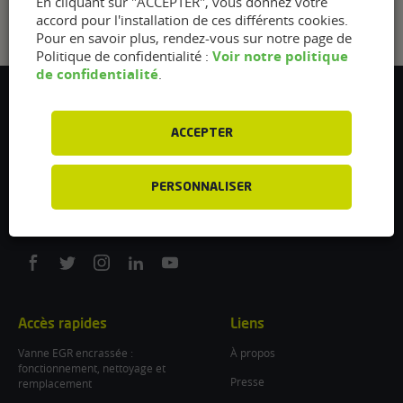
En cliquant sur "ACCEPTER", vous donnez votre
accord pour l'installation de ces différents cookies.
Pour en savoir plus, rendez-vous sur notre page de
Voir notre politique
Politique de confidentialité :
de confidentialité
.
Flexfuel Energy Development
5 avenue des Renardières
ACCEPTER
77250 Ecuelles
France
PERSONNALISER
/
info@flexfuel-company.com
On
On
On
On
On
facebook
twitter
instagram
linkedin
youtube
Accès rapides
Liens
Vanne EGR encrassée :
À propos
fonctionnement, nettoyage et
Presse
remplacement