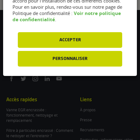
accord pour l'installation de ces différents cookies.
Pour en savoir plus, rendez-vous sur notre page de
Voir notre politique
Politique de confidentialité :
de confidentialité
.
Flexfuel Energy Development
5 avenue des Renardières
77250 Ecuelles
ACCEPTER
France
/
PERSONNALISER
info@flexfuel-company.com
On
On
On
On
On
facebook
twitter
instagram
linkedin
youtube
Accès rapides
Liens
Vanne EGR encrassée :
À propos
fonctionnement, nettoyage et
Presse
remplacement
Recrutements
Filtre à particules encrassé : Comment
le nettoyer et l’entretenir ?
Particulier : informations utiles