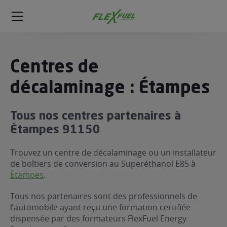
FlexFuel
Méga
menu
ogène
Centres de
ge
décalaminage : Étampes
 économique
Tous nos centres partenaires à
l E85
Étampes 91150
FlexFuel
xFuel
Trouvez un centre de décalaminage ou un installateur
 garagiste
de boîtiers de conversion au Superéthanol E85 à
Étampes
.
économiser du carburant avec
ur le Décalaminage
 garagiste
Tous nos partenaires sont des professionnels de
l’automobile ayant reçu une formation certifiée
dispensée par des formateurs FlexFuel Energy