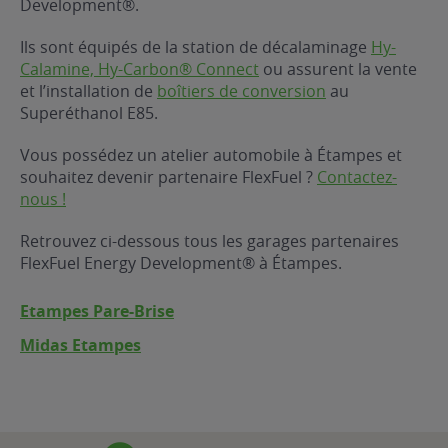
Development®.
ur le Superéthanol
nt
OBLÈME
85
Ils sont équipés de la station de décalaminage
Hy-
VÉHICULE ?
Calamine, Hy-Carbon® Connect
ou assurent la vente
et l’installation de
boîtiers de conversion
au
Superéthanol E85.
nostic gratuit
ÉHICULE
Vous possédez un atelier automobile à Étampes et
LIGIBLE ?
souhaitez devenir partenaire FlexFuel ?
Contactez-
nous !
tibilité de mon
cule
Retrouvez ci-dessous tous les garages partenaires
e
FlexFuel Energy Development® à Étampes.
 garagiste
Etampes Pare-Brise
Midas Etampes