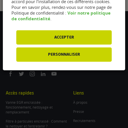
accord pour l'installation de ces différents cookies.
Pour en savoir plus, rendez-vous sur notre page de
Voir notre politique
Politique de confidentialité :
de confidentialité
.
Flexfuel Energy Development
5 avenue des Renardières
77250 Ecuelles
ACCEPTER
France
/
PERSONNALISER
info@flexfuel-company.com
On
On
On
On
On
facebook
twitter
instagram
linkedin
youtube
Accès rapides
Liens
Vanne EGR encrassée :
À propos
fonctionnement, nettoyage et
Presse
remplacement
Recrutements
Filtre à particules encrassé : Comment
le nettoyer et l’entretenir ?