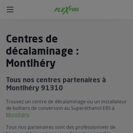
FlexFuel
Méga
menu
ogène
Centres de
ge
décalaminage :
Montlhéry
 économique
l E85
FlexFuel
Tous nos centres partenaires à
xFuel
Montlhéry 91310
 garagiste
Trouvez un centre de décalaminage ou un installateur
économiser du carburant avec
de boîtiers de conversion au Superéthanol E85 à
ur le Décalaminage
 garagiste
Montlhéry
.
Tous nos partenaires sont des professionnels de