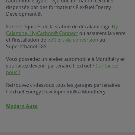
l’automobile ayant reçu une formation certifiée
dispensée par des formateurs FlexFuel Energy
ur le Superéthanol
nt
OBLÈME
85
Development®.
VÉHICULE ?
Ils sont équipés de la station de décalaminage
Hy-
Calamine, Hy-Carbon® Connect
ou assurent la vente
nostic gratuit
et l’installation de
boîtiers de conversion
au
ÉHICULE
Superéthanol E85.
LIGIBLE ?
Vous possédez un atelier automobile à Montlhéry et
souhaitez devenir partenaire FlexFuel ?
Contactez-
tibilité de mon
nous !
cule
e
Retrouvez ci-dessous tous les garages partenaires
 garagiste
FlexFuel Energy Development® à Montlhéry.
Modern Auto