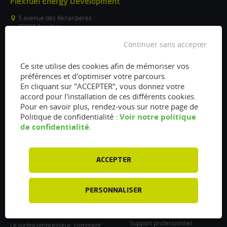
Flexfuel Energy Development
5 avenue des Renardières
77250 Ecuelles
France
Continuer sans accepter
/
Ce site utilise des cookies afin de mémoriser vos
info@flexfuel-company.com
préférences et d'optimiser votre parcours.
En cliquant sur "ACCEPTER", vous donnez votre
On
On
On
On
On
accord pour l'installation de ces différents cookies.
Pour en savoir plus, rendez-vous sur notre page de
facebook
twitter
instagram
linkedin
youtube
Voir notre politique
Politique de confidentialité :
Accès rapides
Liens
de confidentialité
.
Vanne EGR encrassée :
À propos
fonctionnement, nettoyage et
Presse
remplacement
ACCEPTER
Recrutements
Filtre à particules encrassé : Comment
le nettoyer et l’entretenir ?
Particulier : informations utiles
PERSONNALISER
Injecteurs encrassés : Causes et
Professionnel : Contactez-nous
entretien
Support professionnel
Le turbocompresseur, comment