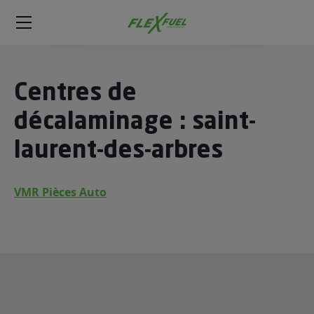
FlexFuel
Méga
menu
ogène
Centres de
ge
décalaminage : saint-
laurent-des-arbres
 économique
l E85
FlexFuel
VMR Pièces Auto
xFuel
 garagiste
économiser du carburant avec
ur le Décalaminage
 garagiste