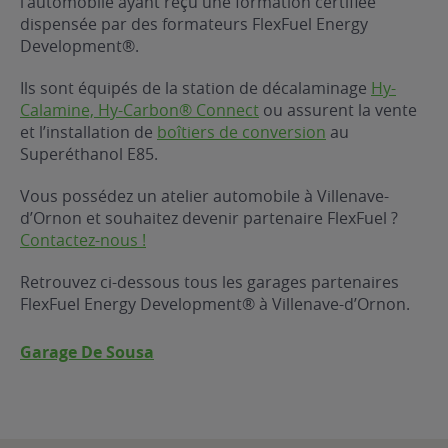
l’automobile ayant reçu une formation certifiée
dispensée par des formateurs FlexFuel Energy
ur le Superéthanol
nt
OBLÈME
85
Development®.
VÉHICULE ?
Ils sont équipés de la station de décalaminage
Hy-
Calamine, Hy-Carbon® Connect
ou assurent la vente
nostic gratuit
et l’installation de
boîtiers de conversion
au
ÉHICULE
Superéthanol E85.
LIGIBLE ?
Vous possédez un atelier automobile à Villenave-
d’Ornon et souhaitez devenir partenaire FlexFuel ?
tibilité de mon
Contactez-nous !
cule
e
Retrouvez ci-dessous tous les garages partenaires
 garagiste
FlexFuel Energy Development® à Villenave-d’Ornon.
Garage De Sousa