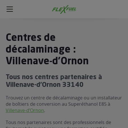
FlexFuel
Méga
menu
ogène
Centres de
ge
décalaminage :
Villenave-d'Ornon
 économique
l E85
FlexFuel
Tous nos centres partenaires à
xFuel
Villenave-d’Ornon 33140
 garagiste
Trouvez un centre de décalaminage ou un installateur
économiser du carburant avec
de boîtiers de conversion au Superéthanol E85 à
ur le Décalaminage
 garagiste
Villenave-d’Ornon
.
Tous nos partenaires sont des professionnels de