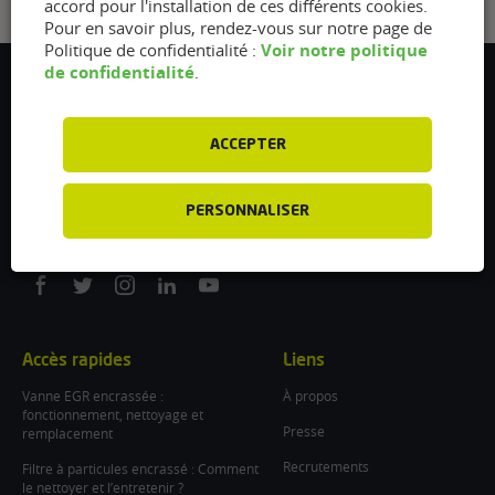
accord pour l'installation de ces différents cookies.
Pour en savoir plus, rendez-vous sur notre page de
Voir notre politique
Politique de confidentialité :
de confidentialité
.
Flexfuel Energy Development
5 avenue des Renardières
77250 Ecuelles
ACCEPTER
France
/
PERSONNALISER
info@flexfuel-company.com
On
On
On
On
On
facebook
twitter
instagram
linkedin
youtube
Accès rapides
Liens
Vanne EGR encrassée :
À propos
fonctionnement, nettoyage et
Presse
remplacement
Recrutements
Filtre à particules encrassé : Comment
le nettoyer et l’entretenir ?