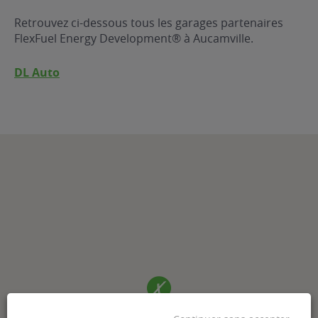
Retrouvez ci-dessous tous les garages partenaires
FlexFuel Energy Development® à Aucamville.
DL Auto