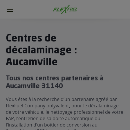
FlexFuel
Méga
menu
ogène
Centres de
ge
décalaminage :
Aucamville
 économique
l E85
FlexFuel
Tous nos centres partenaires à
xFuel
Aucamville 31140
 garagiste
Vous êtes à la recherche d’un partenaire agréé par
économiser du carburant avec
FlexFuel Company polyvalent, pour le décalaminage
ur le Décalaminage
 garagiste
de votre véhicule, le nettoyage professionnel de votre
FAP, l’entretien de sa boite automatique ou
l’installation d’un boîtier de conversion au