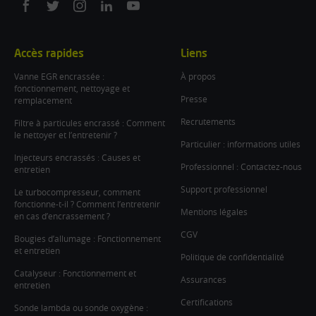
On
On
On
On
On
facebook
twitter
instagram
linkedin
youtube
Accès rapides
Liens
Vanne EGR encrassée :
À propos
fonctionnement, nettoyage et
Presse
remplacement
Recrutements
Filtre à particules encrassé : Comment
le nettoyer et l’entretenir ?
Particulier : informations utiles
Injecteurs encrassés : Causes et
Professionnel : Contactez-nous
entretien
Support professionnel
Le turbocompresseur, comment
fonctionne-t-il ? Comment l’entretenir
Mentions légales
en cas d’encrassement ?
CGV
Bougies d’allumage : Fonctionnement
et entretien
Politique de confidentialité
Catalyseur : Fonctionnement et
Assurances
entretien
Certifications
Sonde lambda ou sonde oxygène :