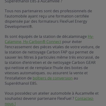
Superéthanol E85 à Aucamville ?
ur le Superéthanol
nt
OBLÈME
85
Tous nos partenaires sont des professionnels de
VÉHICULE ?
l’automobile ayant reçu une formation certifiée
dispensée par des formateurs FlexFuel Energy
Development®.
nostic gratuit
ÉHICULE
Ils sont équipés de la station de décalaminage
Hy-
LIGIBLE ?
Calamine, Hy-Carbon® Connect
pour éviter
l’encrassement des pièces vitales de votre voiture, de
la station de nettoyage Carbon FAP qui permet de
tibilité de mon
cule
sauver les filtres à particules même très encrassé, de
e
la station d’entretien et de nettoyage Carbon GEAR
qui nettoie et de remplace l’huile des boites de
 garagiste
vitesses automatiques. ou assurent la vente et
l’installation de
boîtiers de conversion
au
Superéthanol E85.
Vous possédez un atelier automobile à Aucamville et
souhaitez devenir partenaire FlexFuel ?
Contactez-
nous !