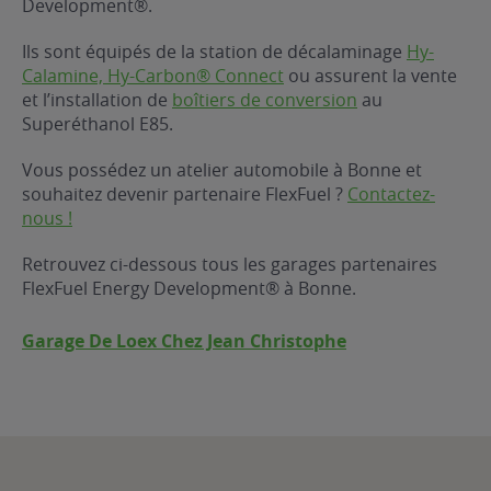
Development®.
ur le Superéthanol
nt
OBLÈME
85
Ils sont équipés de la station de décalaminage
Hy-
VÉHICULE ?
Calamine, Hy-Carbon® Connect
ou assurent la vente
et l’installation de
boîtiers de conversion
au
Superéthanol E85.
nostic gratuit
ÉHICULE
Vous possédez un atelier automobile à Bonne et
LIGIBLE ?
souhaitez devenir partenaire FlexFuel ?
Contactez-
nous !
tibilité de mon
cule
Retrouvez ci-dessous tous les garages partenaires
e
FlexFuel Energy Development® à Bonne.
 garagiste
Garage De Loex Chez Jean Christophe