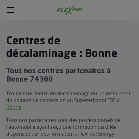
FlexFuel
Méga
menu
ogène
Centres de
ge
décalaminage : Bonne
 économique
Tous nos centres partenaires à
l E85
Bonne 74380
FlexFuel
xFuel
Trouvez un centre de décalaminage ou un installateur
 garagiste
de boîtiers de conversion au Superéthanol E85 à
Bonne
.
économiser du carburant avec
ur le Décalaminage
 garagiste
Tous nos partenaires sont des professionnels de
l’automobile ayant reçu une formation certifiée
dispensée par des formateurs FlexFuel Energy