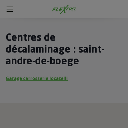
FlexFuel
Méga
menu
ogène
Centres de
ge
décalaminage : saint-
andre-de-boege
 économique
l E85
FlexFuel
Garage carrosserie locatelli
xFuel
 garagiste
économiser du carburant avec
ur le Décalaminage
 garagiste