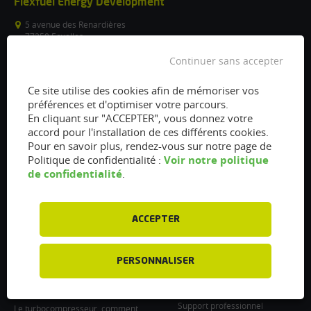
Flexfuel Energy Development
5 avenue des Renardières
77250 Ecuelles
France
Continuer sans accepter
/
Ce site utilise des cookies afin de mémoriser vos
info@flexfuel-company.com
préférences et d'optimiser votre parcours.
En cliquant sur "ACCEPTER", vous donnez votre
On
On
On
On
On
accord pour l'installation de ces différents cookies.
Pour en savoir plus, rendez-vous sur notre page de
facebook
twitter
instagram
linkedin
youtube
Voir notre politique
Politique de confidentialité :
Accès rapides
Liens
de confidentialité
.
Vanne EGR encrassée :
À propos
fonctionnement, nettoyage et
Presse
remplacement
ACCEPTER
Recrutements
Filtre à particules encrassé : Comment
le nettoyer et l’entretenir ?
Particulier : informations utiles
PERSONNALISER
Injecteurs encrassés : Causes et
Professionnel : Contactez-nous
entretien
Support professionnel
Le turbocompresseur, comment