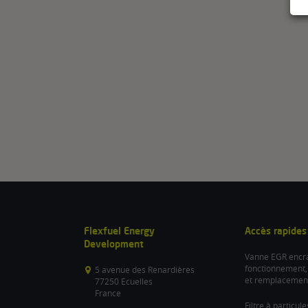
Flexfuel Energy
Accès rapides
Development
Vanne EGR encra
fonctionnement,
5 avenue des Renardières
et remplacemen
77250 Ecuelles
France
Filtre à particul