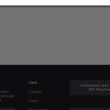
Liens
Commander mon b
E85 FlexFue
ssée :
À propos
 nettoyage
t
Presse
es encrassé :
Recrutements