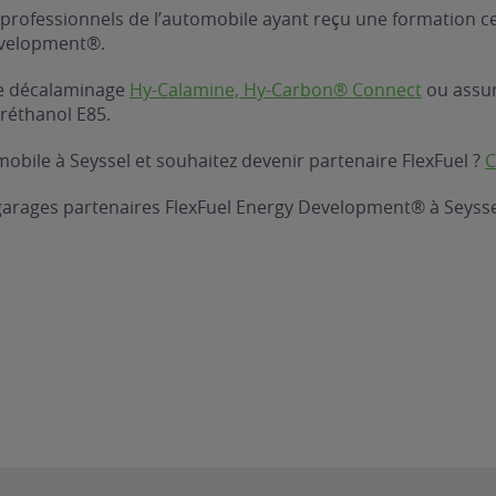
professionnels de l’automobile ayant reçu une formation ce
evelopment®.
 de décalaminage
Hy-Calamine, Hy-Carbon® Connect
ou assure
réthanol E85.
obile à Seyssel et souhaitez devenir partenaire FlexFuel ?
C
garages partenaires FlexFuel Energy Development® à Seysse