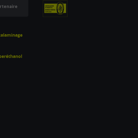
rtenaire
écalaminage
uperéthanol