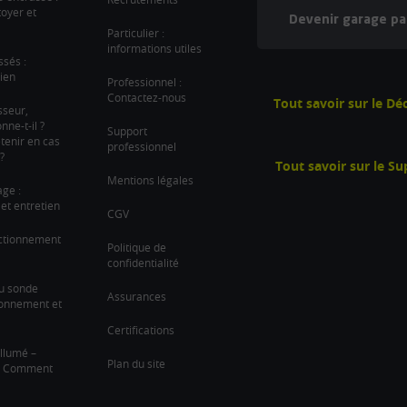
oyer et
Devenir garage pa
Particulier :
informations utiles
ssés :
ien
Professionnel :
Contactez-nous
Tout savoir sur le D
sseur,
ne-t-il ?
Support
tenir en cas
professionnel
?
Tout savoir sur le S
Mentions légales
age :
et entretien
CGV
nctionnement
Politique de
confidentialité
u sonde
Assurances
ionnement et
Certifications
llumé –
Plan du site
 ? Comment