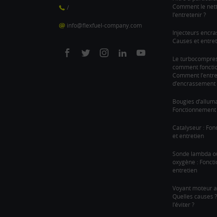
Comment le nett
/
l’entretenir ?
info@flexfuel-company.com
Injecteurs encra
Causes et entret
On
On
On
On
On
Le turbocompre
comment fonction
facebook
twitter
instagram
linkedin
youtube
Comment l’entre
d’encrassement 
Bougies d’allum
Fonctionnement 
Catalyseur : Fo
et entretien
Sonde lambda o
oxygène : Fonct
entretien
Voyant moteur a
Quelles causes
l’éviter ?