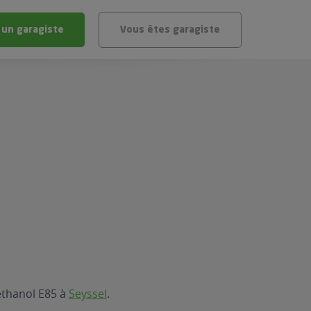
 un garagiste
Vous êtes garagiste
BLÈME
ÉHICULE
VÉHICULE ?
IGIBLE ?
stic gratuit
té de mon véhicule
éthanol E85 à
Seyssel
.