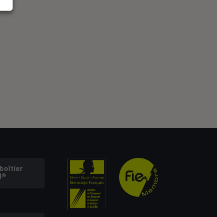
oîtier
l®