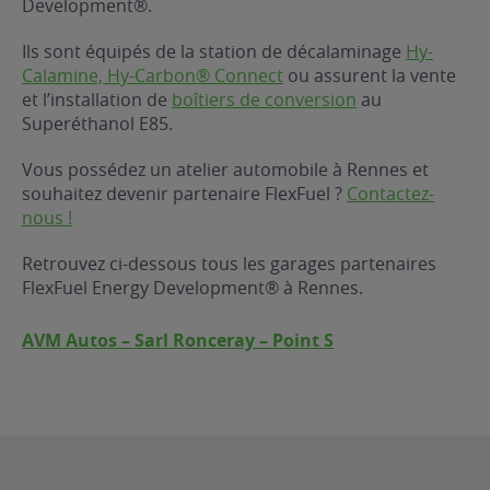
Development®.
ur le Superéthanol
nt
OBLÈME
85
Ils sont équipés de la station de décalaminage
Hy-
VÉHICULE ?
Calamine, Hy-Carbon® Connect
ou assurent la vente
et l’installation de
boîtiers de conversion
au
Superéthanol E85.
nostic gratuit
ÉHICULE
Vous possédez un atelier automobile à Rennes et
LIGIBLE ?
souhaitez devenir partenaire FlexFuel ?
Contactez-
nous !
tibilité de mon
cule
Retrouvez ci-dessous tous les garages partenaires
e
FlexFuel Energy Development® à Rennes.
 garagiste
AVM Autos – Sarl Ronceray – Point S