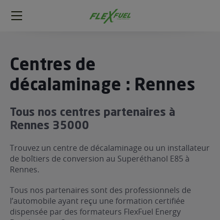
FlexFuel
Méga
menu
ogène
Centres de
ge
décalaminage : Rennes
 économique
Tous nos centres partenaires à
l E85
Rennes 35000
FlexFuel
xFuel
Trouvez un centre de décalaminage ou un installateur
 garagiste
de boîtiers de conversion au Superéthanol E85 à
Rennes.
économiser du carburant avec
ur le Décalaminage
 garagiste
Tous nos partenaires sont des professionnels de
l’automobile ayant reçu une formation certifiée
dispensée par des formateurs FlexFuel Energy