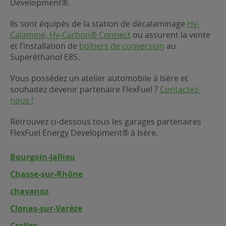
Development®.
ur le Superéthanol
nt
OBLÈME
85
Ils sont équipés de la station de décalaminage
Hy-
VÉHICULE ?
Calamine, Hy-Carbon® Connect
ou assurent la vente
et l’installation de
boîtiers de conversion
au
Superéthanol E85.
nostic gratuit
ÉHICULE
Vous possédez un atelier automobile à Isère et
LIGIBLE ?
souhaitez devenir partenaire FlexFuel ?
Contactez-
nous !
tibilité de mon
cule
Retrouvez ci-dessous tous les garages partenaires
e
FlexFuel Energy Development® à Isère.
 garagiste
Bourgoin-Jallieu
Chasse-sur-Rhône
chavanoz
Clonas-sur-Varèze
Crolles