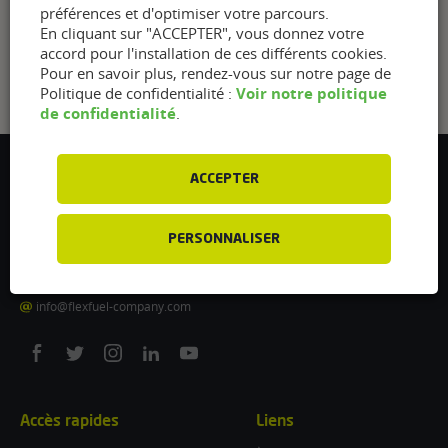
préférences et d'optimiser votre parcours.
En cliquant sur "ACCEPTER", vous donnez votre
accord pour l'installation de ces différents cookies.
Pour en savoir plus, rendez-vous sur notre page de
Voir notre politique
Politique de confidentialité :
de confidentialité
.
Flexfuel Energy Development
ACCEPTER
5 avenue des Renardières
77250 Ecuelles
PERSONNALISER
France
/
info@flexfuel-company.com
On
On
On
On
On
facebook
twitter
instagram
linkedin
youtube
Accès rapides
Liens