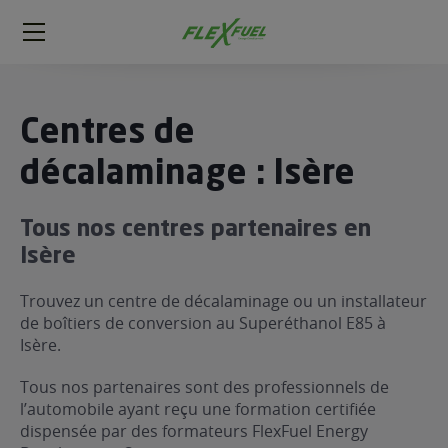
FlexFuel
Méga
menu
ogène
Centres de
ge
décalaminage : Isère
 économique
Tous nos centres partenaires en
l E85
Isère
FlexFuel
xFuel
Trouvez un centre de décalaminage ou un installateur
 garagiste
de boîtiers de conversion au Superéthanol E85 à
Isère.
économiser du carburant avec
ur le Décalaminage
 garagiste
Tous nos partenaires sont des professionnels de
l’automobile ayant reçu une formation certifiée
dispensée par des formateurs FlexFuel Energy