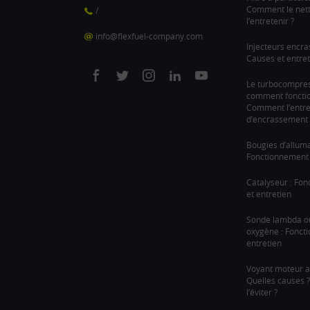
Comment le nett
/
l’entretenir ?
info@flexfuel-company.com
Injecteurs encra
Causes et entret
On
On
On
On
On
Le turbocompre
comment fonction
facebook
twitter
instagram
linkedin
youtube
Comment l’entre
d’encrassement 
Bougies d’allum
Fonctionnement 
Catalyseur : Fo
et entretien
Sonde lambda o
oxygène : Fonct
entretien
Voyant moteur a
Quelles causes
l’éviter ?