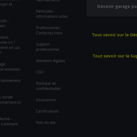
oyer et
Devenir garage pa
Particulier :
informations utiles
ssés :
ien
Professionnel :
Contactez-nous
Tout savoir sur le D
sseur,
ne-t-il ?
Support
tenir en cas
professionnel
?
Tout savoir sur le S
Mentions légales
age :
et entretien
CGV
nctionnement
Politique de
confidentialité
u sonde
Assurances
ionnement et
Certifications
llumé –
Plan du site
 ? Comment