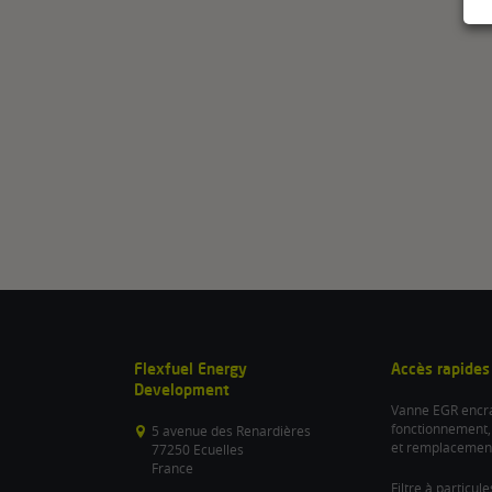
Flexfuel Energy
Accès rapides
Development
Vanne EGR encra
fonctionnement,
5 avenue des Renardières
et remplacemen
77250 Ecuelles
France
Filtre à particul