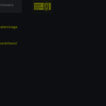
rtenaire
écalaminage
uperéthanol