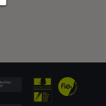
oîtier
l®