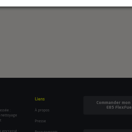
Liens
Commander mon b
E85 FlexFue
ssée :
À propos
 nettoyage
t
Presse
es encrassé :
Recrutements