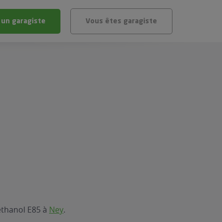
 un garagiste
Vous êtes garagiste
BLÈME
ÉHICULE
VÉHICULE ?
IGIBLE ?
stic gratuit
té de mon véhicule
éthanol E85 à
Ney
.