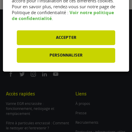
accord pour l'installation de ces différents cookies.
Pour en savoir plus, rendez-vous sur notre page de
Voir notre politique
Politique de confidentialité :
de confidentialité
.
Flexfuel Energy Development
5 avenue des Renardières
77250 Ecuelles
ACCEPTER
France
/
PERSONNALISER
info@flexfuel-company.com
On
On
On
On
On
facebook
twitter
instagram
linkedin
youtube
Accès rapides
Liens
Vanne EGR encrassée :
À propos
fonctionnement, nettoyage et
Presse
remplacement
Recrutements
Filtre à particules encrassé : Comment
le nettoyer et l’entretenir ?
Particulier : informations utiles