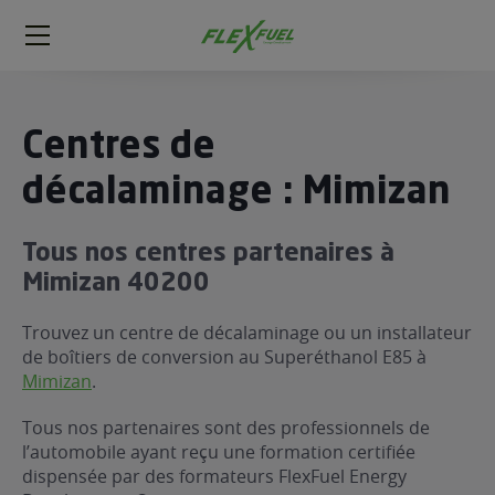
FlexFuel
Méga
menu
ogène
Centres de
ge
décalaminage : Mimizan
 économique
Tous nos centres partenaires à
l E85
Mimizan 40200
FlexFuel
xFuel
Trouvez un centre de décalaminage ou un installateur
 garagiste
de boîtiers de conversion au Superéthanol E85 à
Mimizan
.
économiser du carburant avec
ur le Décalaminage
 garagiste
Tous nos partenaires sont des professionnels de
l’automobile ayant reçu une formation certifiée
dispensée par des formateurs FlexFuel Energy