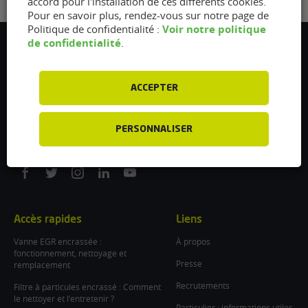
accord pour l'installation de ces différents cookies.
Pour en savoir plus, rendez-vous sur notre page de
Voir notre politique
Politique de confidentialité :
de confidentialité
.
Flexfuel Energy Development
5 avenue des Renardières
77250 Ecuelles
ACCEPTER
France
/
PERSONNALISER
info@flexfuel-company.com
On
On
On
On
On
facebook
twitter
instagram
linkedin
youtube
Accès rapides
Liens
Vanne EGR encrassée :
À propos
fonctionnement, nettoyage et
Presse
remplacement
Recrutements
Filtre à particules encrassé : Comment
le nettoyer et l’entretenir ?
Particulier : informations utiles