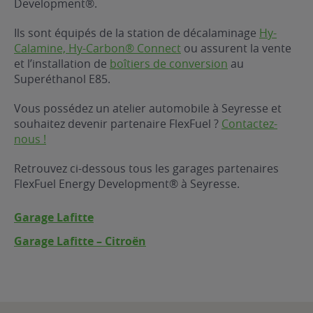
Development®.
ur le Superéthanol
nt
OBLÈME
85
Ils sont équipés de la station de décalaminage
Hy-
VÉHICULE ?
Calamine, Hy-Carbon® Connect
ou assurent la vente
et l’installation de
boîtiers de conversion
au
Superéthanol E85.
nostic gratuit
ÉHICULE
Vous possédez un atelier automobile à Seyresse et
LIGIBLE ?
souhaitez devenir partenaire FlexFuel ?
Contactez-
nous !
tibilité de mon
cule
Retrouvez ci-dessous tous les garages partenaires
e
FlexFuel Energy Development® à Seyresse.
 garagiste
Garage Lafitte
Garage Lafitte – Citroën