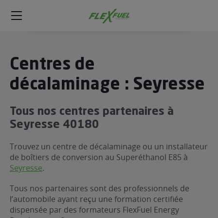
FlexFuel
Méga
menu
ogène
Centres de
ge
décalaminage : Seyresse
 économique
Tous nos centres partenaires à
l E85
Seyresse 40180
FlexFuel
xFuel
Trouvez un centre de décalaminage ou un installateur
 garagiste
de boîtiers de conversion au Superéthanol E85 à
Seyresse
.
économiser du carburant avec
ur le Décalaminage
 garagiste
Tous nos partenaires sont des professionnels de
l’automobile ayant reçu une formation certifiée
dispensée par des formateurs FlexFuel Energy