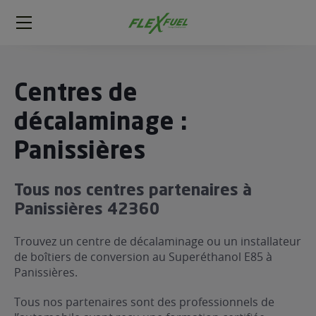
FlexFuel
Méga
menu
ogène
Centres de
ge
décalaminage :
Panissières
 économique
l E85
FlexFuel
Tous nos centres partenaires à
xFuel
Panissières 42360
 garagiste
Trouvez un centre de décalaminage ou un installateur
économiser du carburant avec
de boîtiers de conversion au Superéthanol E85 à
ur le Décalaminage
 garagiste
Panissières.
Tous nos partenaires sont des professionnels de