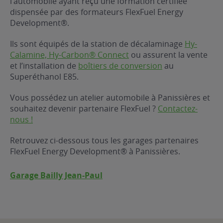
l’automobile ayant reçu une formation certifiée
dispensée par des formateurs FlexFuel Energy
ur le Superéthanol
nt
OBLÈME
85
Development®.
VÉHICULE ?
Ils sont équipés de la station de décalaminage
Hy-
Calamine, Hy-Carbon® Connect
ou assurent la vente
nostic gratuit
et l’installation de
boîtiers de conversion
au
ÉHICULE
Superéthanol E85.
LIGIBLE ?
Vous possédez un atelier automobile à Panissières et
souhaitez devenir partenaire FlexFuel ?
Contactez-
tibilité de mon
nous !
cule
e
Retrouvez ci-dessous tous les garages partenaires
 garagiste
FlexFuel Energy Development® à Panissières.
Garage Bailly Jean-Paul