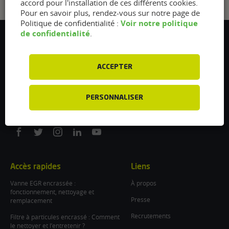
accord pour l'installation de ces différents cookies.
Pour en savoir plus, rendez-vous sur notre page de
Voir notre politique
Politique de confidentialité :
de confidentialité
.
Flexfuel Energy Development
5 avenue des Renardières
77250 Ecuelles
ACCEPTER
France
/
PERSONNALISER
info@flexfuel-company.com
On
On
On
On
On
facebook
twitter
instagram
linkedin
youtube
Accès rapides
Liens
Vanne EGR encrassée :
À propos
fonctionnement, nettoyage et
Presse
remplacement
Recrutements
Filtre à particules encrassé : Comment
le nettoyer et l’entretenir ?