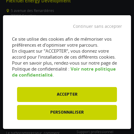
Flexfuel Energy Development
5 avenue des Renardières
77250 Ecuelles
France
Continuer sans accepter
/
Ce site utilise des cookies afin de mémoriser vos
info@flexfuel-company.com
préférences et d'optimiser votre parcours.
En cliquant sur "ACCEPTER", vous donnez votre
On
On
On
On
On
accord pour l'installation de ces différents cookies.
Pour en savoir plus, rendez-vous sur notre page de
facebook
twitter
instagram
linkedin
youtube
Voir notre politique
Politique de confidentialité :
Accès rapides
Liens
de confidentialité
.
Vanne EGR encrassée :
À propos
fonctionnement, nettoyage et
Presse
remplacement
ACCEPTER
Recrutements
Filtre à particules encrassé : Comment
le nettoyer et l’entretenir ?
Particulier : informations utiles
PERSONNALISER
Injecteurs encrassés : Causes et
Professionnel : Contactez-nous
entretien
Support professionnel
Le turbocompresseur, comment