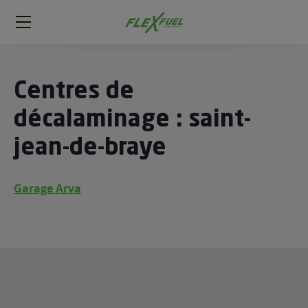
FlexFuel
Méga
menu
ogène
Centres de
ge
décalaminage : saint-
jean-de-braye
 économique
l E85
FlexFuel
Garage Arva
xFuel
 garagiste
économiser du carburant avec
ur le Décalaminage
 garagiste