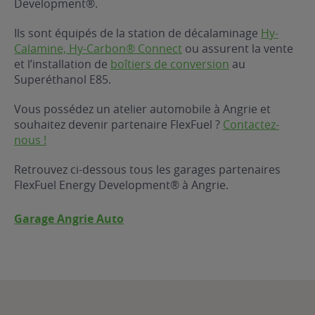
Development®.
ur le Superéthanol
nt
OBLÈME
85
Ils sont équipés de la station de décalaminage
Hy-
VÉHICULE ?
Calamine, Hy-Carbon® Connect
ou assurent la vente
et l’installation de
boîtiers de conversion
au
Superéthanol E85.
nostic gratuit
ÉHICULE
Vous possédez un atelier automobile à Angrie et
LIGIBLE ?
souhaitez devenir partenaire FlexFuel ?
Contactez-
nous !
tibilité de mon
cule
Retrouvez ci-dessous tous les garages partenaires
e
FlexFuel Energy Development® à Angrie.
 garagiste
Garage Angrie Auto