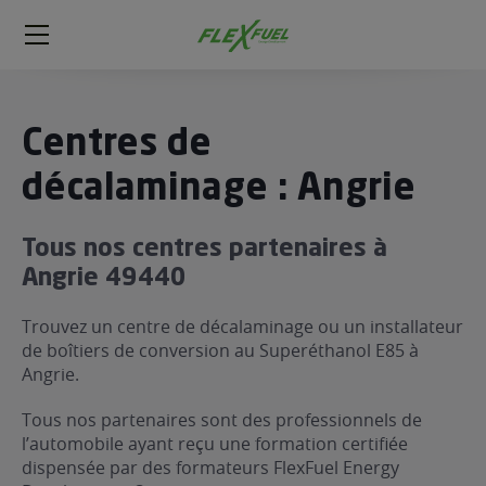
FlexFuel
Méga
menu
ogène
Centres de
ge
décalaminage : Angrie
 économique
Tous nos centres partenaires à
l E85
Angrie 49440
FlexFuel
xFuel
Trouvez un centre de décalaminage ou un installateur
 garagiste
de boîtiers de conversion au Superéthanol E85 à
Angrie.
économiser du carburant avec
ur le Décalaminage
 garagiste
Tous nos partenaires sont des professionnels de
l’automobile ayant reçu une formation certifiée
dispensée par des formateurs FlexFuel Energy