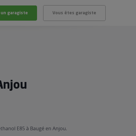
 un garagiste
Vous êtes garagiste
BLÈME
ÉHICULE
VÉHICULE ?
IGIBLE ?
Anjou
stic gratuit
té de mon véhicule
éthanol E85 à Baugé en Anjou.