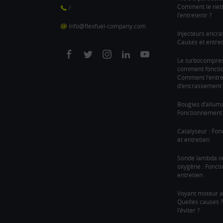
Comment le nett
/
l’entretenir ?
info@flexfuel-company.com
Injecteurs encra
Causes et entret
On
On
On
On
On
Le turbocompre
comment fonction
facebook
twitter
instagram
linkedin
youtube
Comment l’entre
d’encrassement 
Bougies d’allum
Fonctionnement 
Catalyseur : Fo
et entretien
Sonde lambda o
oxygène : Fonct
entretien
Voyant moteur a
Quelles causes
l’éviter ?