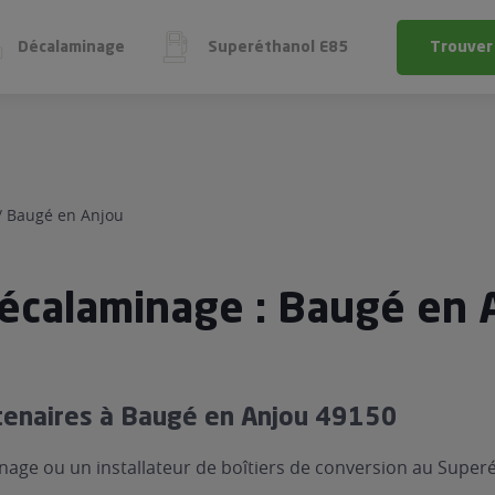
Décalaminage
Superéthanol E85
Trouver
l E85
e
 économique
gène
/
Baugé en Anjou
ol E85
ge
UN PRO
VOTRE V
SUR VOTRE 
exFuel
EST-IL ÉL
écalaminage : Baugé en 
 économiser du carburant
 FlexFuel
Faire un diagno
Tester la compatibili
tenaires à Baugé en Anjou 49150
alaminage
age ou un installateur de boîtiers de conversion au Super
eréthanol E85