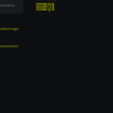
rtenaire
écalaminage
uperéthanol