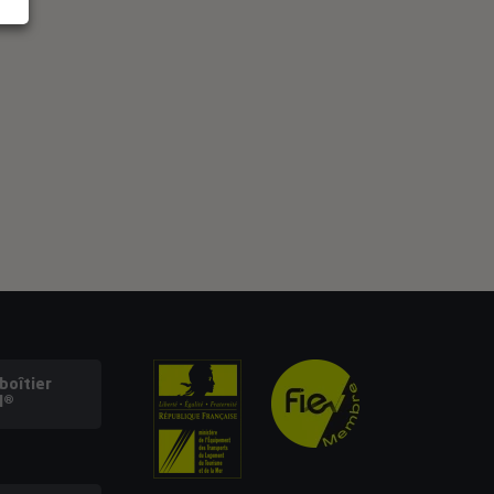
oîtier
l®