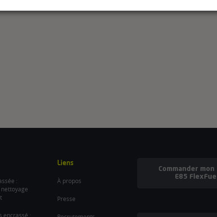
Liens
Commander mon b
E85 FlexFue
ssée :
À propos
 nettoyage
t
Presse
es encrassé :
Recrutements