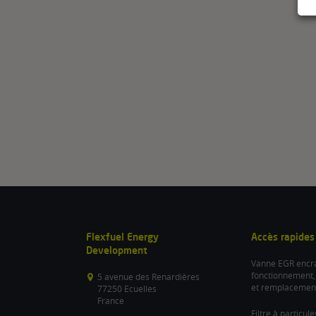
Flexfuel Energy
Accès rapides
Development
Vanne EGR encra
fonctionnement,
5 avenue des Renardières
et remplacemen
77250 Ecuelles
France
Filtre à particul