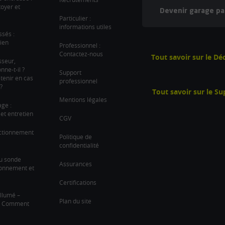
oyer et
Devenir garage pa
Particulier :
informations utiles
ssés :
ien
Professionnel :
Contactez-nous
Tout savoir sur le D
sseur,
ne-t-il ?
Support
tenir en cas
professionnel
?
Tout savoir sur le S
Mentions légales
age :
et entretien
CGV
nctionnement
Politique de
confidentialité
u sonde
Assurances
ionnement et
Certifications
llumé –
Plan du site
 ? Comment