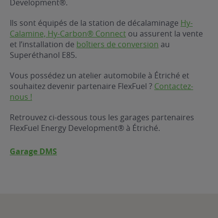
Development®.
ur le Superéthanol
nt
OBLÈME
85
Ils sont équipés de la station de décalaminage
Hy-
VÉHICULE ?
Calamine, Hy-Carbon® Connect
ou assurent la vente
et l’installation de
boîtiers de conversion
au
Superéthanol E85.
nostic gratuit
ÉHICULE
Vous possédez un atelier automobile à Étriché et
LIGIBLE ?
souhaitez devenir partenaire FlexFuel ?
Contactez-
nous !
tibilité de mon
cule
Retrouvez ci-dessous tous les garages partenaires
e
FlexFuel Energy Development® à Étriché.
 garagiste
Garage DMS