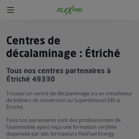
FlexFuel
Méga
menu
ogène
Centres de
ge
décalaminage : Étriché
 économique
Tous nos centres partenaires à
l E85
Étriché 49330
FlexFuel
xFuel
Trouvez un centre de décalaminage ou un installateur
 garagiste
de boîtiers de conversion au Superéthanol E85 à
Étriché.
économiser du carburant avec
ur le Décalaminage
 garagiste
Tous nos partenaires sont des professionnels de
l’automobile ayant reçu une formation certifiée
dispensée par des formateurs FlexFuel Energy