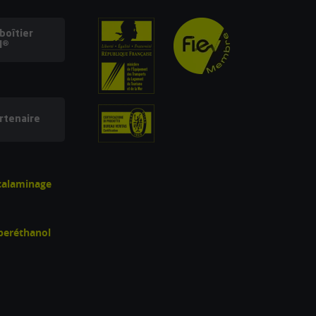
oîtier
l®
rtenaire
écalaminage
uperéthanol