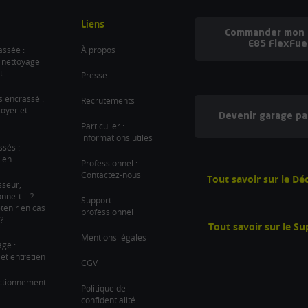
Liens
Commander mon b
E85 FlexFue
ssée :
À propos
 nettoyage
t
Presse
es encrassé :
Recrutements
oyer et
Devenir garage pa
Particulier :
informations utiles
ssés :
ien
Professionnel :
Contactez-nous
Tout savoir sur le D
sseur,
ne-t-il ?
Support
tenir en cas
professionnel
?
Tout savoir sur le S
Mentions légales
age :
et entretien
CGV
nctionnement
Politique de
confidentialité