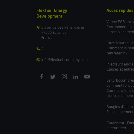
Flexfuel Energy
Accès rapides
Development
Vanne EGR encra
fonctionnement,
5 avenue des Renardières
et remplacemen
77250 Ecuelles
France
Filtre à particul
Comment le nett
/
l’entretenir ?
info@flexfuel-company.com
Injecteurs encra
Causes et entret
On
On
On
On
On
Le turbocompre
comment fonction
facebook
twitter
instagram
linkedin
youtube
Comment l’entre
d’encrassement 
Bougies d’allum
Fonctionnement 
Catalyseur : Fo
et entretien