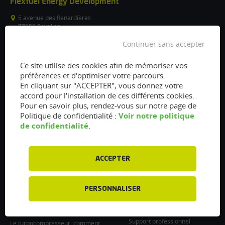
Flexfuel Energy Development
5 avenue des Renardières
77250 Ecuelles
France
Continuer sans accepter
/
Ce site utilise des cookies afin de mémoriser vos
info@flexfuel-company.com
préférences et d'optimiser votre parcours.
En cliquant sur "ACCEPTER", vous donnez votre
On
On
On
On
On
accord pour l'installation de ces différents cookies.
Pour en savoir plus, rendez-vous sur notre page de
facebook
twitter
instagram
linkedin
youtube
Voir notre politique
Politique de confidentialité :
Accès rapides
Liens
de confidentialité
.
Vanne EGR encrassée :
À propos
fonctionnement, nettoyage et
Presse
remplacement
ACCEPTER
Recrutements
Filtre à particules encrassé : Comment
le nettoyer et l’entretenir ?
Particulier : informations utiles
PERSONNALISER
Injecteurs encrassés : Causes et
Professionnel : Contactez-nous
entretien
Support professionnel
Le turbocompresseur, comment