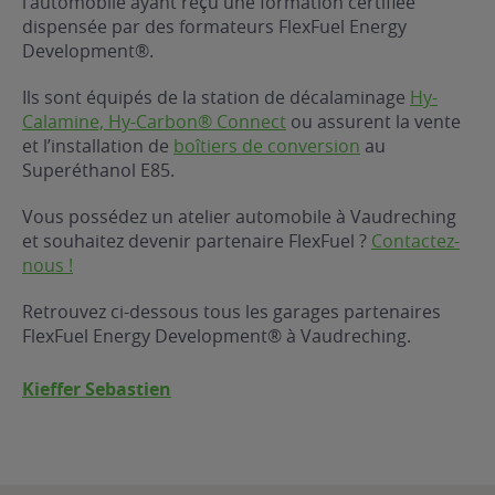
l’automobile ayant reçu une formation certifiée
dispensée par des formateurs FlexFuel Energy
ur le Superéthanol
nt
OBLÈME
85
Development®.
VÉHICULE ?
Ils sont équipés de la station de décalaminage
Hy-
Calamine, Hy-Carbon® Connect
ou assurent la vente
nostic gratuit
et l’installation de
boîtiers de conversion
au
ÉHICULE
Superéthanol E85.
LIGIBLE ?
Vous possédez un atelier automobile à Vaudreching
et souhaitez devenir partenaire FlexFuel ?
Contactez-
tibilité de mon
nous !
cule
e
Retrouvez ci-dessous tous les garages partenaires
 garagiste
FlexFuel Energy Development® à Vaudreching.
Kieffer Sebastien