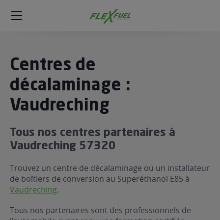
FlexFuel
Méga
menu
ogène
Centres de
ge
décalaminage :
Vaudreching
 économique
l E85
FlexFuel
Tous nos centres partenaires à
xFuel
Vaudreching 57320
 garagiste
Trouvez un centre de décalaminage ou un installateur
économiser du carburant avec
de boîtiers de conversion au Superéthanol E85 à
ur le Décalaminage
 garagiste
Vaudreching
.
Tous nos partenaires sont des professionnels de