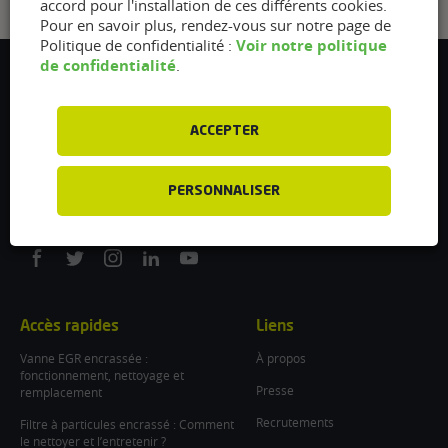
accord pour l'installation de ces différents cookies.
Pour en savoir plus, rendez-vous sur notre page de
Voir notre politique
Politique de confidentialité :
de confidentialité
.
Flexfuel Energy Development
5 avenue des Renardières
77250 Ecuelles
ACCEPTER
France
/
PERSONNALISER
info@flexfuel-company.com
On
On
On
On
On
facebook
twitter
instagram
linkedin
youtube
Accès rapides
Liens
Vanne EGR encrassée :
À propos
fonctionnement, nettoyage et
Presse
remplacement
Recrutements
Filtre à particules encrassé : Comment
le nettoyer et l’entretenir ?